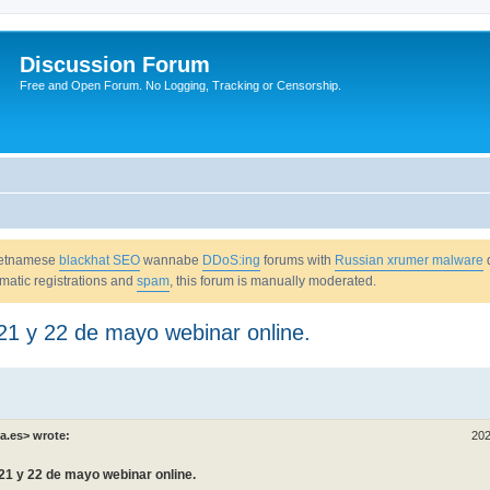
Discussion Forum
Free and Open Forum. No Logging, Tracking or Censorship.
Vietnamese
blackhat SEO
wannabe
DDoS:ing
forums with
Russian xrumer malware
omatic registrations and
spam
, this forum is manually moderated.
21 y 22 de mayo webinar online.
a.es> wrote:
202
21 y 22 de mayo webinar online.