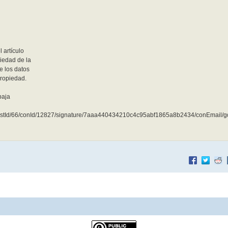
 artículo
ciedad de la
e los datos
propiedad.
baja
listId/66/conId/12827/signature/7aaa440434210c4c95abf1865a8b2434/conEmail