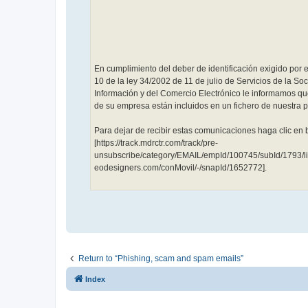
En cumplimiento del deber de identificación exigido por el
10 de la ley 34/2002 de 11 de julio de Servicios de la So
Información y del Comercio Electrónico le informamos qu
de su empresa están incluidos en un fichero de nuestra 
Para dejar de recibir estas comunicaciones haga clic en 
[https://track.mdrctr.com/track/pre-
unsubscribe/category/EMAIL/empId/100745/subId/1793/
eodesigners.com/conMovil/-/snapId/1652772].
Return to “Phishing, scam and spam emails”
Index