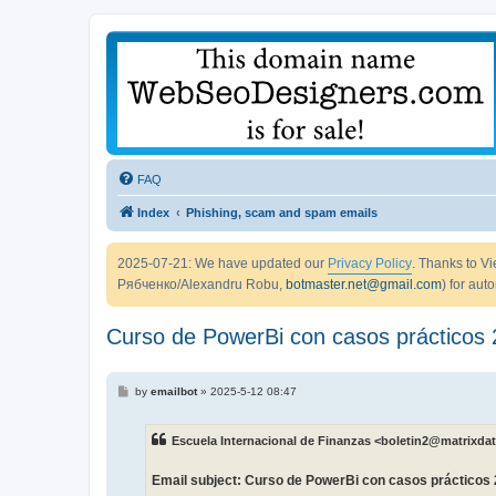
FAQ
Index
Phishing, scam and spam emails
2025-07-21: We have updated our
Privacy Policy
. Thanks to 
Рябченко/Alexandru Robu,
botmaster.net@gmail.com
) for aut
Curso de PowerBi con casos prácticos 
P
by
emailbot
»
2025-5-12 08:47
o
s
t
Escuela Internacional de Finanzas <boletin2@matrixdat
Email subject: Curso de PowerBi con casos prácticos 