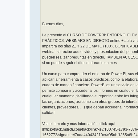
Buenos días,
Le presento el CURSO DE POWERBI: ENTORNO, ELE
PRÁCTICOS, WEBINARS EN DIRECTO online + aula virtu
impartirá los días 21 Y 22 DE MAYO (100% BONIFICABLE
webinar se recibe audio, vídeo y presentación del ponent
pueden realizar preguntas en directo. TAMBIÉN ACCE
si no puede seguir el directo durante un mes.
Un curso para comprender el entorno de Power Bi, sus e
aplicar la herramienta a casos prácticos, como la elabor
cuadro de mando financiero. PowerBI es un servicio en 
permite compartir y acceder a los informes en cualquier l
cualquier momento, facilitando el reporting entre los inte
las organizaciones, así como con otros grupos de interés 
clientes, proveedores, …) que deban acceder a informac
calidad.
Vea el temario y más información: click aquí
[https://track.mdrctr.com/track/link/key/100745-1793-737
1652772/signature/7aaa440434210c4c95abf1865a8b24