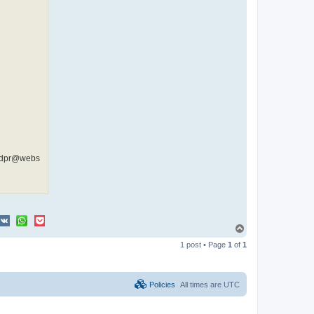
/gdpr@webs
T
o
1 post • Page
1
of
1
p
Policies
All times are
UTC