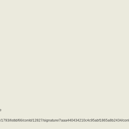
e
ubId/1793/listId/66/conId/12827/signature/7aaa440434210c4c95abf1865a8b2434/con