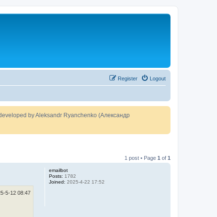
Register
Logout
developed by Aleksandr Ryanchenko (Александр
1 post • Page
1
of
1
emailbot
Posts:
1782
Joined:
2025-4-22 17:52
5-5-12 08:47