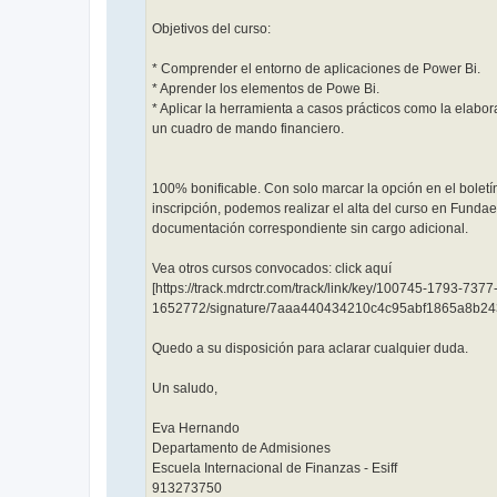
Objetivos del curso:
* Comprender el entorno de aplicaciones de Power Bi.
* Aprender los elementos de Powe Bi.
* Aplicar la herramienta a casos prácticos como la elabo
un cuadro de mando financiero.
100% bonificable. Con solo marcar la opción en el boletí
inscripción, podemos realizar el alta del curso en Fundae
documentación correspondiente sin cargo adicional.
Vea otros cursos convocados: click aquí
[https://track.mdrctr.com/track/link/key/100745-1793-737
1652772/signature/7aaa440434210c4c95abf1865a8b24
Quedo a su disposición para aclarar cualquier duda.
Un saludo,
Eva Hernando
Departamento de Admisiones
Escuela Internacional de Finanzas - Esiff
913273750