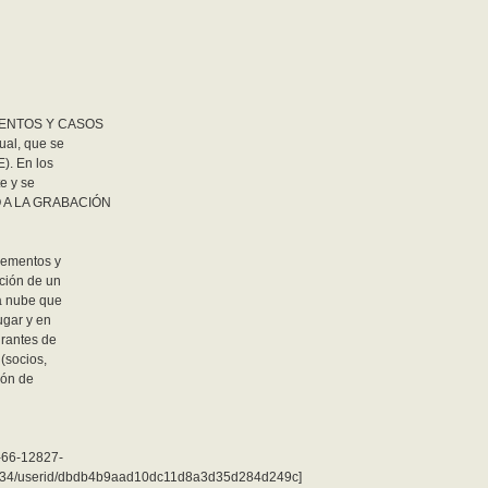
MENTOS Y CASOS
al, que se
). En los
e y se
SO A LA GRABACIÓN
lementos y
ación de un
la nube que
ugar y en
grantes de
(socios,
ión de
6-66-12827-
34/userid/dbdb4b9aad10dc11d8a3d35d284d249c]