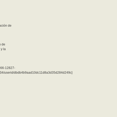
ración de
n de
 y la
7-66-12827-
34/userid/dbdb4b9aad10dc11d8a3d35d284d249c]