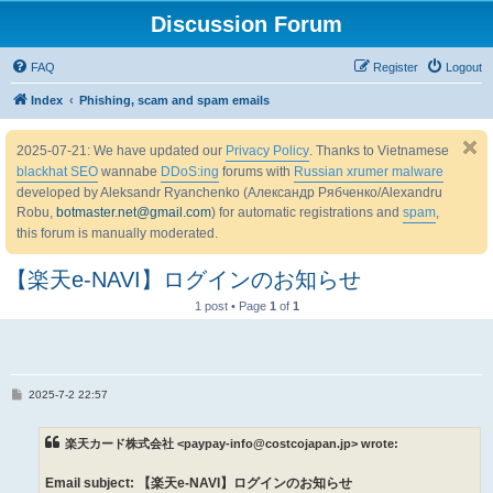
Discussion Forum
FAQ
Register
Logout
Index
Phishing, scam and spam emails
2025-07-21: We have updated our
Privacy Policy
. Thanks to Vietnamese
blackhat SEO
wannabe
DDoS:ing
forums with
Russian xrumer malware
developed by Aleksandr Ryanchenko (Александр Рябченко/Alexandru
Robu,
botmaster.net@gmail.com
) for automatic registrations and
spam
,
this forum is manually moderated.
【楽天e-NAVI】ログインのお知らせ
1 post • Page
1
of
1
P
2025-7-2 22:57
o
s
t
楽天カード株式会社 <paypay-info@costcojapan.jp> wrote:
Email subject: 【楽天e-NAVI】ログインのお知らせ