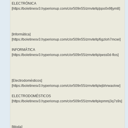
ELECTRÓNICA
[https://boletinesv3.hyperionup.com/c/or509n55/zrnvtefq/ppo0v9fjym8]
[Informática]
[https://boletinesv3.hyperionup.com/c/or509n55/zrnvtefq/6gzloh7mcwi]
INFORMÁTICA
[https://boletinesv3.hyperionup.com/c/or509n55/zrnvtefq/qwss0d-flos]
[Electrodomésticos]
[https://boletinesv3.hyperionup.com/c/or509n55/zrnvtefq/wjbhrwaolvw]
ELECTRODOMÉSTICOS
[https://boletinesv3.hyperionup.com/c/or509n55/zrnvtefq/epmmj3q7s9s]
[Moda]