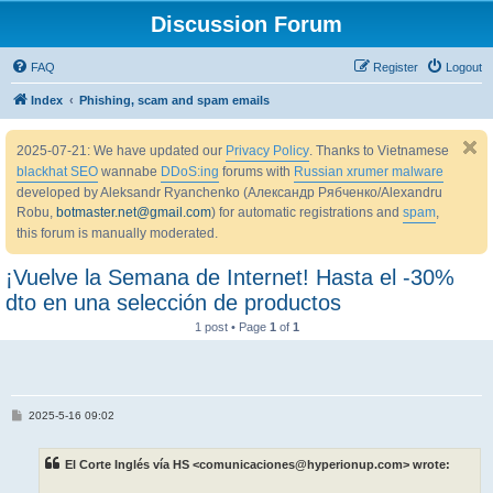
Discussion Forum
FAQ
Register
Logout
Index
Phishing, scam and spam emails
2025-07-21: We have updated our
Privacy Policy
. Thanks to Vietnamese
blackhat SEO
wannabe
DDoS:ing
forums with
Russian xrumer malware
developed by Aleksandr Ryanchenko (Александр Рябченко/Alexandru
Robu,
botmaster.net@gmail.com
) for automatic registrations and
spam
,
this forum is manually moderated.
¡Vuelve la Semana de Internet! Hasta el -30%
dto en una selección de productos
1 post • Page
1
of
1
P
2025-5-16 09:02
o
s
t
El Corte Inglés vía HS <comunicaciones@hyperionup.com> wrote: