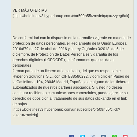
VER MÁS OFERTAS
[https://boletinesv3.hyperionup.com/c/or509n55/zrnvtefq/qxuzzyeg8ak]
De conformidad con lo dispuesto en la normativa vigente en materia de
protección de datos personales, el Reglamento de la Unión Europea
2016/679 de 27 de abril de 2016 y la Ley Orgánica 3/2018, de 5 de
diciembre, de Protección de Datos Personales y garantía de los
derechos digitales (LOPDGDD), le informamos que sus datos
personales
forman parte de un fichero automatizado, del que es responsable
Hyperion Solutions, S.L., con CIF B88586292, y domicilio en Paseo de
la Castellana, 194, 28046 Madrid, España, o de alguno de los ficheros
automatizados de nuestros partners asociados. Si usted no desea
continuar recibiendo comunicaciones comerciales, puede ejercitar su
derecho de oposición al tratamiento de sus datos clickando en el link
de bajas.
[https://boletinesv3.hyperionup.com/unsubscribe/or509n55/click?
token=zrnvtefq]