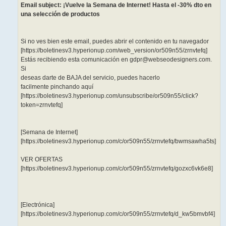
Email subject: ¡Vuelve la Semana de Internet! Hasta el -30% dto en
una selección de productos
Si no ves bien este email, puedes abrir el contenido en tu navegador
[https://boletinesv3.hyperionup.com/web_version/or509n55/zrnvtefq]
Estás recibiendo esta comunicación en gdpr@webseodesigners.com.
Si
deseas darte de BAJA del servicio, puedes hacerlo
facilmente pinchando aquí
[https://boletinesv3.hyperionup.com/unsubscribe/or509n55/click?
token=zrnvtefq]
[Semana de Internet]
[https://boletinesv3.hyperionup.com/c/or509n55/zrnvtefq/bwmsawha5ts]
VER OFERTAS
[https://boletinesv3.hyperionup.com/c/or509n55/zrnvtefq/gozxc6vk6e8]
[Electrónica]
[https://boletinesv3.hyperionup.com/c/or509n55/zrnvtefq/d_kw5bmvbf4]