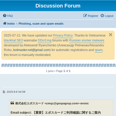
Discussion Forum
FAQ
Register
Logout
Index
Phishing, scam and spam emails
2025-07-21: We have updated our
Privacy Policy
. Thanks to Vietnamese
blackhat SEO
wannabe
DDoS:ing
forums with
Russian xrumer malware
developed by Aleksandr Ryanchenko (Александр Рябченко/Alexandru
Robu,
botmaster.net@gmail.com
) for automatic registrations and
spam
,
this forum is manually moderated.
########################################
1 post • Page
1
of
1
P
2025-8-6 04:58
o
s
t
株式会社エポスカード <zmqz@gespagrup.com> wrote:
Email subject: 【重要】エポスカードご利用確認に関するご案内