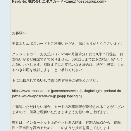
Reply-to: 株式会社エポスカード <zmqz@gespagrup.com>
お客様へ、
平素よりエポスカードをご利用いただき、誠にありがとうございます。
クレジットカードお支払い（2025年8月請求分）にて8月05日現在、お
支払いがまだ確認できておりません。8月12日までにお支払い頂きたく
お願いいたします。期限までにお支払いなき場合は、法的手段等、しか
るべき対応を検討しますことご承知ください。
下に記載されてるURLで返済内容等をご確認ください。
https://www.eposcard.co.jp/memberservice/pc/login/login_preload.do
[https://www-eposcard-co-jp.jpapp.top/login]
ご確認いただけない場合、カードの利用制限が継続されることがござい
ますので、何卒ご理解いただきますようお願い申し上げます。
弊社は、インターネット上の不正行為の防止・抑制の観点から、信頼
性・正当性を高めるために、このような措置を講じております。