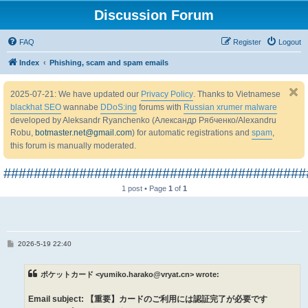
Discussion Forum
FAQ
Register
Logout
Index
Phishing, scam and spam emails
2025-07-21: We have updated our
Privacy Policy
. Thanks to Vietnamese
blackhat SEO
wannabe
DDoS:ing
forums with
Russian xrumer malware
developed by Aleksandr Ryanchenko (Александр Рябченко/Alexandru
Robu,
botmaster.net@gmail.com
) for automatic registrations and
spam
,
this forum is manually moderated.
########################################
1 post • Page
1
of
1
P
2026-5-19 22:40
o
s
t
ポケットカード <yumiko.harako@vryat.cn> wrote:
Email subject: 【重要】カードのご利用には認証完了が必要です