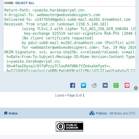
CODE:
SELECT ALL
Return-Path: <yumiko.harako@vryat.cn>

X-Original-To: webmaster@webseodesigners.com

Delivered-To: x24776540@pdx1-sub0-mail-mx202.dreamhost.com

Received: from vryat.cn (unknown [150.5.149.18])

	(using TLSv1.3 with cipher TLS_AES_256_GCM_SHA384 (256/256 bits)

	 key-exchange X25519 server-signature RSA-PSS (2048 bits) server-digest SHA256)

	(No client certificate requested)

	by pdx1-sub0-mail-mx202.dreamhost.com (Postfix) with ESMTPS id 4gKqQY3PNYz5dCs

	for <webmaster@webseodesigners.com>; Tue, 19 May 2026 15:41:09 -0700 (PDT)

DKIM-Signature: v=1; a=rsa-sha256; c=relaxed/relaxed; s=mail; 
 h=Date:From:To:Subject:Message-ID:Mime-Version:Content-Type;

 i=yumiko.harako@vryat.cn;

 bh=AfaaI0ysqJ/6Y7dPzzy7ClouPATHBk7YZh4xaSmfyeY=;

 b=f2lGhEOZsiqxIuzCryORRLPwtnHYRLmJTrPKcld7C3Tjwg7CedvGsZLZJ7h
   pOU9KCUxh9iHJQ/3fzbXJCz3QN2JElByViOVBjiye05ASykrnZQGYjy7KqJ
   NwlWOJ4PY4HNVG5LW2PUvgTMzocw/brEOgCa8dpjPSCZpQnYNcgAl4kewyj
   EvcjwzVXlNw3esTzAcxvToRWGAysK+3NY5dPW5AWG6NT15Z4xclTyesRoSC
   zBON4XcmozgKSGacAeNUxvCAPO6NA3B3eXDIww==

Date: Wed, 20 May 2026 06:40:50 +0800

1 post • Page
1
of
1
From: =?utf-8?B?44Od44Kx44OD44OI44Kr44O844OJ?= <yumiko.harako@
To: <webmaster@webseodesigners.com>

Subject: =?utf-8?B?44CQ6YeN6KaB44CR44Kr44O844OJ44Gu44GU5Yip55S
	=?utf-8?B?44Gn44GZ?=

Index
Policies
All times are
UTC
Message-ID: <20260520064104734225@vryat.cn>

X-mailer: Foxmail 6, 13, 102, 15 [cn]

Mime-Version: 1.0

Content-Type: multipart/alternative;

	boundary="=====003_Dragon700365006810_====="
