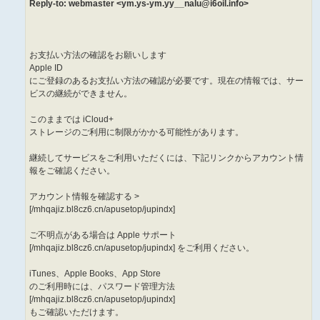
Reply-to: webmaster <ym.ys-ym.yy__nalu@i6oil.info>
お支払い方法の確認をお願いします
Apple ID
にご登録のあるお支払い方法の確認が必要です。現在の情報では、サー
ビスの継続ができません。
このままでは iCloud+
ストレージのご利用に制限がかかる可能性があります。
継続してサービスをご利用いただくには、下記リンクからアカウント情
報をご確認ください。
アカウント情報を確認する >
[/mhqajiz.bl8cz6.cn/apusetop/jupindx]
ご不明点がある場合は Apple サポート
[/mhqajiz.bl8cz6.cn/apusetop/jupindx] をご利用ください。
iTunes、Apple Books、App Store
のご利用時には、パスワード管理方法
[/mhqajiz.bl8cz6.cn/apusetop/jupindx]
もご確認いただけます。