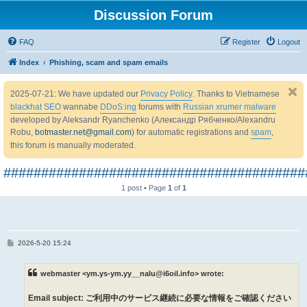
Discussion Forum
FAQ
Register
Logout
Index
Phishing, scam and spam emails
2025-07-21: We have updated our
Privacy Policy
. Thanks to Vietnamese
blackhat SEO
wannabe
DDoS:ing
forums with
Russian xrumer malware
developed by Aleksandr Ryanchenko (Александр Рябченко/Alexandru
Robu,
botmaster.net@gmail.com
) for automatic registrations and
spam
,
this forum is manually moderated.
########################################
1 post • Page
1
of
1
P
2026-5-20 15:24
o
s
t
webmaster <ym.ys-ym.yy__nalu@i6oil.info> wrote:
Email subject: ご利用中のサービス継続に必要な情報をご確認ください