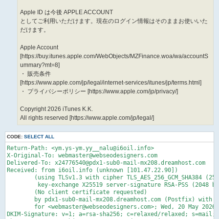
Apple ID は今後 APPLE ACCOUNT
としてご利用いただけます。現在のログイン情報はそのままお使いいた
だけます。
Apple Account
[https://buy.itunes.apple.com/WebObjects/MZFinance.woa/wa/accountS
ummary?mt=8]
・ 販売条件
[https://www.apple.com/jp/legal/internet-services/itunes/jp/terms.html]
・ プライバシーポリシー [https://www.apple.com/jp/privacy/]
Copyright 2026 iTunes K.K.
All rights reserved [https://www.apple.com/jp/legal/]
CODE:
SELECT ALL
Return-Path: <ym.ys-ym.yy__nalu@i6oil.info>

X-Original-To: webmaster@webseodesigners.com

Delivered-To: x24776540@pdx1-sub0-mail-mx208.dreamhost.com

Received: from i6oil.info (unknown [101.47.22.90])

	(using TLSv1.3 with cipher TLS_AES_256_GCM_SHA384 (256/256 bits)

	 key-exchange X25519 server-signature RSA-PSS (2048 bits) server-digest SHA256)

	(No client certificate requested)

	by pdx1-sub0-mail-mx208.dreamhost.com (Postfix) with ESMTPS id 4gLFhK1rwJz97SQ

	for <webmaster@webseodesigners.com>; Wed, 20 May 2026 08:24:32 -0700 (PDT)

DKIM-Signature: v=1; a=rsa-sha256; c=relaxed/relaxed; s=mail; 