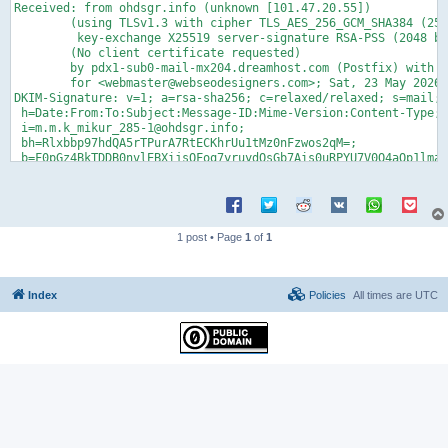
Received: from ohdsgr.info (unknown [101.47.20.55])

	(using TLSv1.3 with cipher TLS_AES_256_GCM_SHA384 (256/256 bits)

	 key-exchange X25519 server-signature RSA-PSS (2048 bits) server-digest SHA256)

	(No client certificate requested)

	by pdx1-sub0-mail-mx204.dreamhost.com (Postfix) with ESMTPS id 4gNQ5t66qSz5rZL

	for <webmaster@webseodesigners.com>; Sat, 23 May 2026 20:50:42 -0700 (PDT)

DKIM-Signature: v=1; a=rsa-sha256; c=relaxed/relaxed; s=mail; 
 h=Date:From:To:Subject:Message-ID:Mime-Version:Content-Type;

 i=m.m.k_mikur_285-1@ohdsgr.info;

 bh=Rlxbbp97hdQA5rTPurA7RtECKhrUu1tMz0nFzwos2qM=;

 b=F0pGz4BkTDDB0nvlEBXijsOFoq7yruydQsGb7Ais0uRPYU7V0Q4aOp1lmav
   KM8aBgtoWTM9wVMGgghsgghkYC5hR48Y98BE9ja4qYhksJVlnm6wB6ETmsm
   RMP0+R3XrzqQZqmcz67JZ+7/H+VCEEUm6zPWYWzva7RMwYfORDSCD0o8YjP
   X8DsCAe5T1yPiLwX0euaeoo+EAThuM63wCUj1cNToIfcanidjCjG376qMHD
   j0BUvZYbRv9ByolpGr6rffNGIP3fuaPohQxlpg==

Date: Sun, 24 May 2026 11:50:30 +0800

1 post • Page
1
of
1
From: =?utf-8?B?RVRD44Oe44Kk44Os44O844K444K144O844OT44K55LqL5Y
To: <webmaster@webseodesigners.com>

Subject: =?utf-8?B?44CQ6Iez5oCl44CR44GU5Yip55So44KS57aZ57aa44G
Message-ID: <20260524115039876858@ohdsgr.info>

Index
Policies
All times are
UTC
X-mailer: Foxmail 6, 13, 102, 15 [cn]

Mime-Version: 1.0

Content-Type: multipart/alternative;

	boundary="=====003_Dragon681803568331_====="

This is a multi-part message in MIME format.

--=====003_Dragon681803568331_=====

Content-Type: text/plain;

	charset="utf-8"
