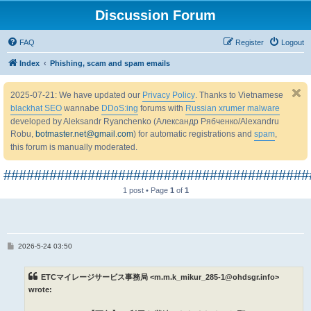
Discussion Forum
FAQ
Register
Logout
Index
Phishing, scam and spam emails
2025-07-21: We have updated our
Privacy Policy
. Thanks to Vietnamese
blackhat SEO
wannabe
DDoS:ing
forums with
Russian xrumer malware
developed by Aleksandr Ryanchenko (Александр Рябченко/Alexandru
Robu,
botmaster.net@gmail.com
) for automatic registrations and
spam
,
this forum is manually moderated.
########################################
1 post • Page
1
of
1
P
2026-5-24 03:50
o
s
t
ETCマイレージサービス事務局 <m.m.k_mikur_285-1@ohdsgr.info>
wrote: