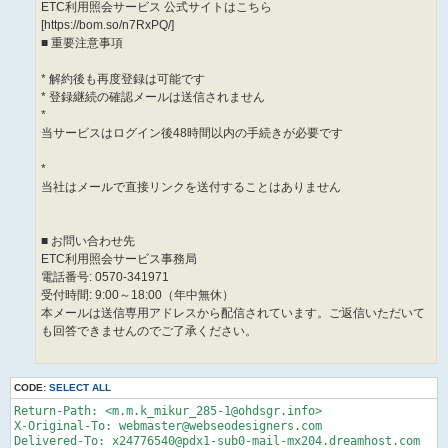
ETC利用照会サービス 公式サイトはこちら
[https://bom.so/n7RxPQ/]
■ 重要注意事項
* 解約後も再度登録は可能です
* 登録継続の確認メールは送信されません
*
当サービスはログイン後48時間以内の手続きが必要です
*
当社はメールで直接リンクを送付することはありません
■ お問い合わせ先
ETC利用照会サービス事務局
電話番号: 0570-341971
受付時間: 9:00～18:00（年中無休）
本メールは送信専用アドレスから配信されています。ご返信いただいて
も回答できませんのでご了承ください。
CODE:
SELECT ALL
Return-Path: <m.m.k_mikur_285-1@ohdsgr.info>

X-Original-To: webmaster@webseodesigners.com

Delivered-To: x24776540@pdx1-sub0-mail-mx204.dreamhost.com
