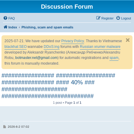
Discussion Forum
FAQ
Register
Logout
Index
Phishing, scam and spam emails
2025-07-21: We have updated our
Privacy Policy
. Thanks to Vietnamese
blackhat SEO
wannabe
DDoS:ing
forums with
Russian xrumer malware
developed by Aleksandr Ryanchenko (Александр Рябченко/Alexandru
Robu,
botmaster.net@gmail.com
) for automatic registrations and
spam
,
this forum is manually moderated.
################ ##################
################ #### 40% ###
####################
############################
1 post • Page
1
of
1
P
2026-6-2 07:02
o
s