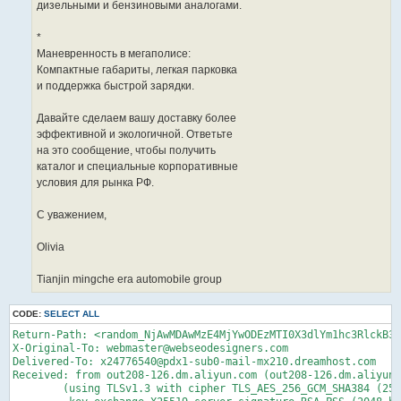
дизельными и бензиновыми аналогами.
*
Маневренность в мегаполисе:
Компактные габариты, легкая парковка
и поддержка быстрой зарядки.
Давайте сделаем вашу доставку более
эффективной и экологичной. Ответьте
на это сообщение, чтобы получить
каталог и специальные корпоративные
условия для рынка РФ.
С уважением,
Olivia
Tianjin mingche era automobile group
CODE:
SELECT ALL
Return-Path: <random_NjAwMDAwMzE4MjYwODEzMTI0X3dlYm1hc3RlckB3Z
X-Original-To: webmaster@webseodesigners.com

Delivered-To: x24776540@pdx1-sub0-mail-mx210.dreamhost.com

Received: from out208-126.dm.aliyun.com (out208-126.dm.aliyun.
	(using TLSv1.3 with cipher TLS_AES_256_GCM_SHA384 (256/256 bits)
