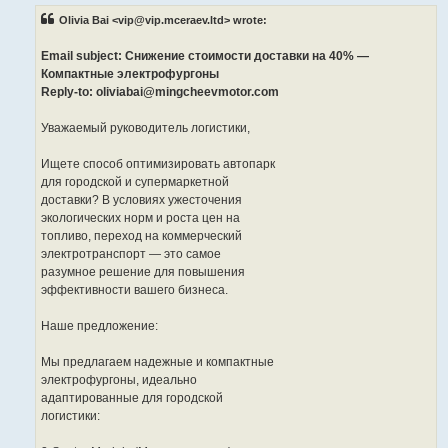
t
Olivia Bai <vip@vip.mceraev.ltd> wrote:
Email subject: Снижение стоимости доставки на 40% —
Компактные электрофургоны
Reply-to: oliviabai@mingcheevmotor.com
Уважаемый руководитель логистики,
Ищете способ оптимизировать автопарк
для городской и супермаркетной
доставки? В условиях ужесточения
экологических норм и роста цен на
топливо, переход на коммерческий
электротранспорт — это самое
разумное решение для повышения
эффективности вашего бизнеса.
Наше предложение:
Мы предлагаем надежные и компактные
электрофургоны, идеально
адаптированные для городской
логистики: