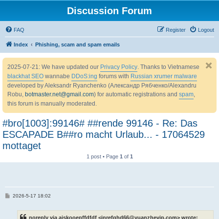
Discussion Forum
FAQ
Register
Logout
Index
Phishing, scam and spam emails
2025-07-21: We have updated our
Privacy Policy
. Thanks to Vietnamese
blackhat SEO
wannabe
DDoS:ing
forums with
Russian xrumer malware
developed by Aleksandr Ryanchenko (Александр Рябченко/Alexandru
Robu,
botmaster.net@gmail.com
) for automatic registrations and
spam
,
this forum is manually moderated.
#bro[1003]:99146# ##rende 99146 - Re: Das
ESCAPADE B##ro macht Urlaub... - 17064529
mottaget
1 post • Page
1
of
1
P
2026-5-17 18:02
o
s
t
noreply via aiskooepffdfdf <inrefghd66@yuanzhevip.com> wrote: