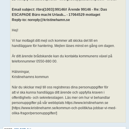
Email subject: #bro[1003]:99146# Ärende 99146 - Re: Das
ESCAPADE Büro macht Urlaub... - 17064529 mottaget
Reply-to: noreply@kristinehamn.se
Hej!
Vi har mottagit ditt mejl och kommer att skicka det till en
handläggare för hantering. Mejlen läses minst en gång om dagen.
Är ditt ärende brådskande kan du kontakta kommunens växel på
telefonnummer 0550-880 00.
Hälsningar,
Kristinehamns kommun
När du skickar mejl till oss registreras dina personuppgifter för
att vi ska kunna handlägga ditt ärende och uppfylla kraven i
offentlighets- och sekretesslagen. Läs mer om hur vi behandlar
personuppgifter på vår webbplats https://www.kristinehamn.se
[https://www.kristinehamn.se/kommun-och-politik/sa-jobbar-vi-med-
olika-fragor/personuppgifter/]