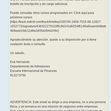
boletín de inscripción y sin cargo adicional.
Puede consultar otros cursos programados en: Click aquí para
próximos cursos
[https://track.mdrctr.com/track/link/key/100745-1859-7515-66-12827-
1652772/signature/436322270110f5c9d141d0254f6146a6/userid/dbdb
4b9aad10dc11d8a3d35d284d249c]
Agradeciéndole su atención, quedo a su disposición por si tiene
cualquier duda o consulta.
Un saludo,
Eva Hernando
Departamento de Admisiones
Escuela Internacional de Finanzas
913273750
ADVERTENCIA: Este email se dirige a una empresa, no a una persona
física, y se enmarca en una relación de negocios entre empresas.