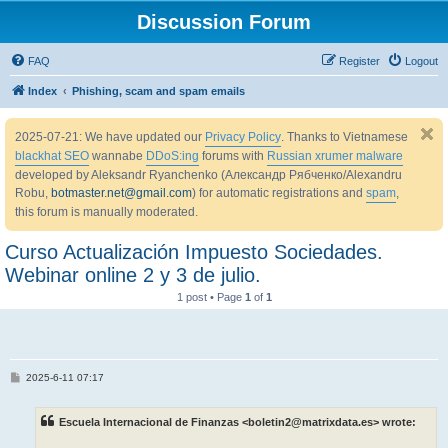
Discussion Forum
FAQ
Register
Logout
Index
Phishing, scam and spam emails
2025-07-21: We have updated our
Privacy Policy
. Thanks to Vietnamese
blackhat SEO
wannabe
DDoS:ing
forums with
Russian xrumer malware
developed by Aleksandr Ryanchenko (Александр Рябченко/Alexandru
Robu,
botmaster.net@gmail.com
) for automatic registrations and
spam
,
this forum is manually moderated.
Curso Actualización Impuesto Sociedades.
Webinar online 2 y 3 de julio.
1 post • Page
1
of
1
P
2025-6-11 07:17
o
s
t
Escuela Internacional de Finanzas <boletin2@matrixdata.es> wrote: