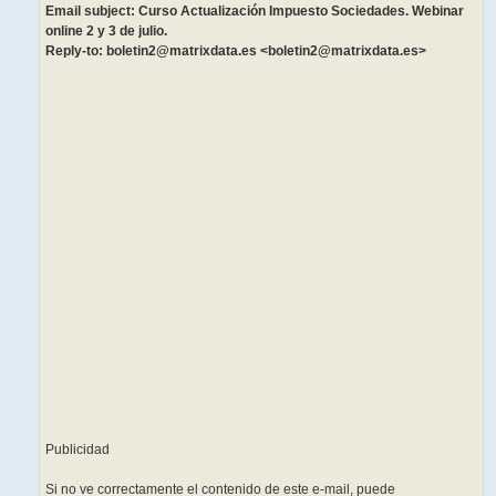
Email subject: Curso Actualización Impuesto Sociedades. Webinar
online 2 y 3 de julio.
Reply-to: boletin2@matrixdata.es <boletin2@matrixdata.es>
͏ ‌ ­ ͏ ‌ ­ ͏ ‌ ­ ͏ ‌ ­ ͏
‌ ­ ͏ ‌ ­ ͏ ‌ ­ ͏ ‌ ­͏ ‌
­ ͏ ‌ ­ ͏ ‌ ­ ͏ ‌ ­ ͏ ‌
­ ͏ ‌ ­ ͏ ‌ ­ ͏ ‌ ­͏ ‌
­ ͏ ‌ ­ ͏ ‌ ­ ͏ ‌ ­ ͏ ‌ ­
͏ ‌ ­ ͏ ‌ ­ ͏ ‌ ­͏ ‌ ­ ͏
‌ ­ ͏ ‌ ­ ͏ ‌ ­ ͏ ‌ ­ ͏
‌ ­ ͏ ‌ ­ ͏ ‌ ­͏ ‌ ­ ͏ ‌
­ ͏ ‌ ­ ͏ ‌ ­ ͏ ‌ ­ ͏ ‌
­ ͏ ‌ ­ ͏ ‌ ­͏ ‌ ­ ͏ ‌
­ ͏ ‌ ­ ͏ ‌ ­ ͏ ‌ ­ ͏ ‌ ­
͏ ‌ ­ ͏ ‌ ­͏ ‌ ­ ͏ ‌ ­ ͏
‌ ­ ͏ ‌ ­ ͏ ‌ ­ ͏ ‌ ­ ͏
‌ ­ ͏ ‌ ­͏ ‌ ­ ͏ ‌ ­ ͏ ‌
­ ͏ ‌ ­ ͏ ‌ ­ ͏ ‌ ­ ͏ ‌
­ ͏ ‌ ­
Publicidad
Si no ve correctamente el contenido de este e-mail, puede