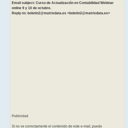
Email subject: Curso de Actualización en Contabilidad Webinar
online 9 y 10 de octubre.
Reply-to: boletin2@matrixdata.es <boletin2@matrixdata.es>
͏ ‌ ­ ͏ ‌ ­ ͏ ‌ ­ ͏ ‌ ­ ͏
‌ ­ ͏ ‌ ­ ͏ ‌ ­ ͏ ‌ ­͏ ‌
­ ͏ ‌ ­ ͏ ‌ ­ ͏ ‌ ­ ͏ ‌
­ ͏ ‌ ­ ͏ ‌ ­ ͏ ‌ ­͏ ‌
­ ͏ ‌ ­ ͏ ‌ ­ ͏ ‌ ­ ͏ ‌ ­
͏ ‌ ­ ͏ ‌ ­ ͏ ‌ ­͏ ‌ ­ ͏
‌ ­ ͏ ‌ ­ ͏ ‌ ­ ͏ ‌ ­ ͏
‌ ­ ͏ ‌ ­ ͏ ‌ ­͏ ‌ ­ ͏ ‌
­ ͏ ‌ ­ ͏ ‌ ­ ͏ ‌ ­ ͏ ‌
­ ͏ ‌ ­ ͏ ‌ ­͏ ‌ ­ ͏ ‌
­ ͏ ‌ ­ ͏ ‌ ­ ͏ ‌ ­ ͏ ‌ ­
͏ ‌ ­ ͏ ‌ ­͏ ‌ ­ ͏ ‌ ­ ͏
‌ ­ ͏ ‌ ­ ͏ ‌ ­ ͏ ‌ ­ ͏
‌ ­ ͏ ‌ ­͏ ‌ ­ ͏ ‌ ­ ͏ ‌
­ ͏ ‌ ­ ͏ ‌ ­ ͏ ‌ ­ ͏ ‌
­ ͏ ‌ ­
Publicidad
Si no ve correctamente el contenido de este e-mail, puede