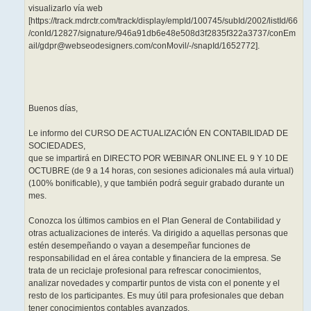
visualizarlo vía web
[https://track.mdrctr.com/track/display/empId/100745/subId/2002/listId/66
/conId/12827/signature/946a91db6e48e508d3f2835f322a3737/conEm
ail/gdpr@webseodesigners.com/conMovil/-/snapId/1652772].
Buenos días,
Le informo del CURSO DE ACTUALIZACIÓN EN CONTABILIDAD DE
SOCIEDADES,
que se impartirá en DIRECTO POR WEBINAR ONLINE EL 9 Y 10 DE
OCTUBRE (de 9 a 14 horas, con sesiones adicionales má aula virtual)
(100% bonificable), y que también podrá seguir grabado durante un
mes.
Conozca los últimos cambios en el Plan General de Contabilidad y
otras actualizaciones de interés. Va dirigido a aquellas personas que
estén desempeñando o vayan a desempeñar funciones de
responsabilidad en el área contable y financiera de la empresa. Se
trata de un reciclaje profesional para refrescar conocimientos,
analizar novedades y compartir puntos de vista con el ponente y el
resto de los participantes. Es muy útil para profesionales que deban
tener conocimientos contables avanzados.