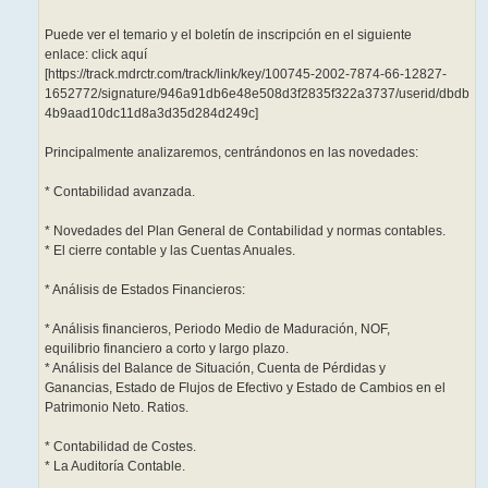
Puede ver el temario y el boletín de inscripción en el siguiente
enlace: click aquí
[https://track.mdrctr.com/track/link/key/100745-2002-7874-66-12827-
1652772/signature/946a91db6e48e508d3f2835f322a3737/userid/dbdb
4b9aad10dc11d8a3d35d284d249c]
Principalmente analizaremos, centrándonos en las novedades:
* Contabilidad avanzada.
* Novedades del Plan General de Contabilidad y normas contables.
* El cierre contable y las Cuentas Anuales.
* Análisis de Estados Financieros:
* Análisis financieros, Periodo Medio de Maduración, NOF,
equilibrio financiero a corto y largo plazo.
* Análisis del Balance de Situación, Cuenta de Pérdidas y
Ganancias, Estado de Flujos de Efectivo y Estado de Cambios en el
Patrimonio Neto. Ratios.
* Contabilidad de Costes.
* La Auditoría Contable.