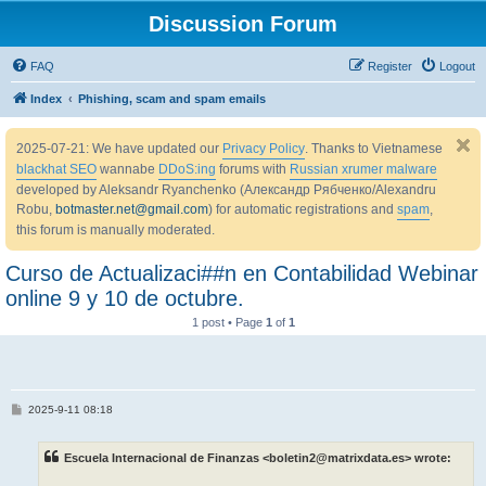
Discussion Forum
FAQ
Register
Logout
Index
Phishing, scam and spam emails
2025-07-21: We have updated our
Privacy Policy
. Thanks to Vietnamese
blackhat SEO
wannabe
DDoS:ing
forums with
Russian xrumer malware
developed by Aleksandr Ryanchenko (Александр Рябченко/Alexandru
Robu,
botmaster.net@gmail.com
) for automatic registrations and
spam
,
this forum is manually moderated.
Curso de Actualizaci##n en Contabilidad Webinar
online 9 y 10 de octubre.
1 post • Page
1
of
1
P
2025-9-11 08:18
o
s
t
Escuela Internacional de Finanzas <boletin2@matrixdata.es> wrote: