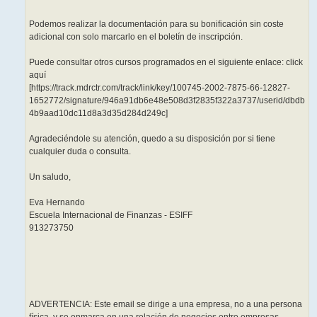
Podemos realizar la documentación para su bonificación sin coste
adicional con solo marcarlo en el boletín de inscripción.
Puede consultar otros cursos programados en el siguiente enlace: click
aquí
[https://track.mdrctr.com/track/link/key/100745-2002-7875-66-12827-
1652772/signature/946a91db6e48e508d3f2835f322a3737/userid/dbdb
4b9aad10dc11d8a3d35d284d249c]
Agradeciéndole su atención, quedo a su disposición por si tiene
cualquier duda o consulta.
Un saludo,
Eva Hernando
Escuela Internacional de Finanzas - ESIFF
913273750
ADVERTENCIA: Este email se dirige a una empresa, no a una persona