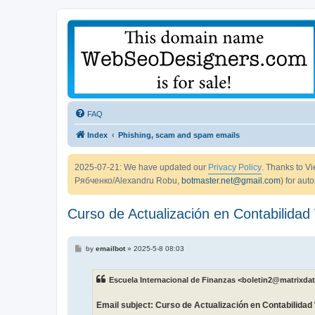
FAQ
Index
Phishing, scam and spam emails
2025-07-21: We have updated our
Privacy Policy
. Thanks to 
Рябченко/Alexandru Robu,
botmaster.net@gmail.com
) for aut
Curso de Actualización en Contabilidad
P
by
emailbot
»
2025-5-8 08:03
o
s
t
Escuela Internacional de Finanzas <boletin2@matrixdat
Email subject: Curso de Actualización en Contabilidad