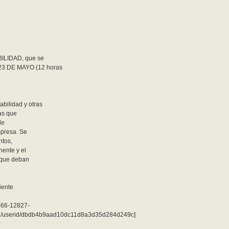
ILIDAD, que se
23 DE MAYO (12 horas
bilidad y otras
nas que
de
mpresa. Se
ntos,
nente y el
s que deban
iente
6-66-12827-
d/userid/dbdb4b9aad10dc11d8a3d35d284d249c]