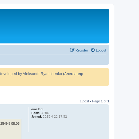
Register
Logout
developed by Aleksandr Ryanchenko (Александр
1 post • Page
1
of
1
emailbot
Posts:
1784
Joined:
2025-4-22 17:52
25-5-8 08:03