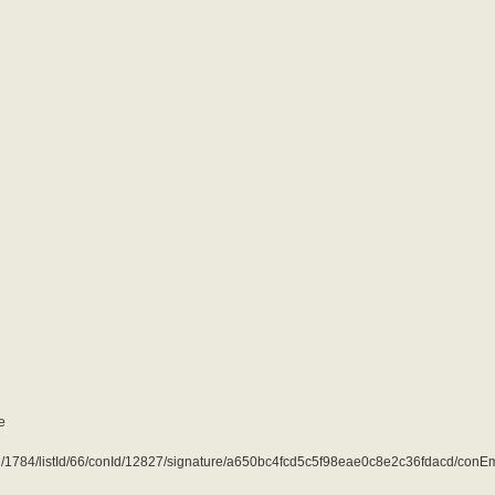
e
ubId/1784/listId/66/conId/12827/signature/a650bc4fcd5c5f98eae0c8e2c36fdacd/conE