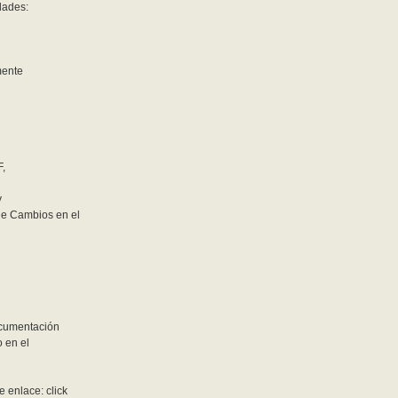
dades:
mente
F,
y
de Cambios en el
ocumentación
o en el
 enlace: click