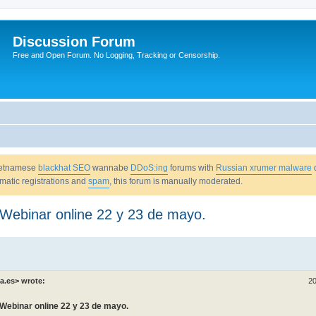
Discussion Forum
Free and Open Forum. No Logging, Tracking or Censorship.
Vietnamese
blackhat SEO
wannabe
DDoS:ing
forums with
Russian xrumer malware
omatic registrations and
spam
, this forum is manually moderated.
 Webinar online 22 y 23 de mayo.
a.es> wrote:
20
 Webinar online 22 y 23 de mayo.