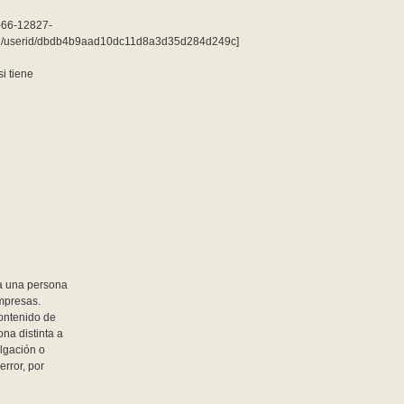
7-66-12827-
d/userid/dbdb4b9aad10dc11d8a3d35d284d249c]
i tiene
a una persona
empresas.
contenido de
na distinta a
ulgación o
error, por