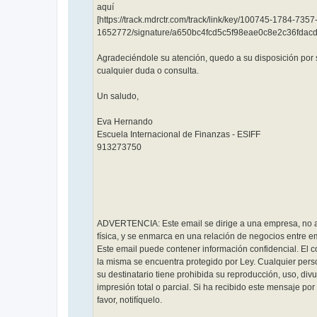
aquí
[https://track.mdrctr.com/track/link/key/100745-1784-735
1652772/signature/a650bc4fcd5c5f98eae0c8e2c36fdac
Agradeciéndole su atención, quedo a su disposición por s
cualquier duda o consulta.
Un saludo,
Eva Hernando
Escuela Internacional de Finanzas - ESIFF
913273750
ADVERTENCIA: Este email se dirige a una empresa, no 
física, y se enmarca en una relación de negocios entre 
Este email puede contener información confidencial. El 
la misma se encuentra protegido por Ley. Cualquier perso
su destinatario tiene prohibida su reproducción, uso, div
impresión total o parcial. Si ha recibido este mensaje por 
favor, notifíquelo.