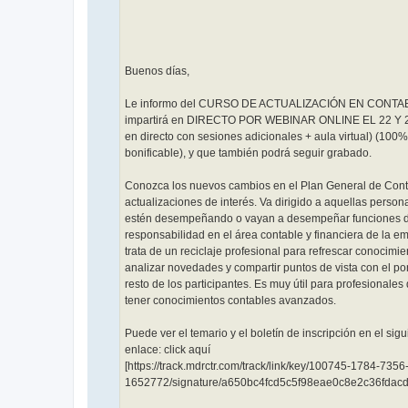
Buenos días,
Le informo del CURSO DE ACTUALIZACIÓN EN CONTAB
impartirá en DIRECTO POR WEBINAR ONLINE EL 22 Y 
en directo con sesiones adicionales + aula virtual) (100%
bonificable), y que también podrá seguir grabado.
Conozca los nuevos cambios en el Plan General de Conta
actualizaciones de interés. Va dirigido a aquellas perso
estén desempeñando o vayan a desempeñar funciones 
responsabilidad en el área contable y financiera de la e
trata de un reciclaje profesional para refrescar conocimie
analizar novedades y compartir puntos de vista con el po
resto de los participantes. Es muy útil para profesionale
tener conocimientos contables avanzados.
Puede ver el temario y el boletín de inscripción en el sigu
enlace: click aquí
[https://track.mdrctr.com/track/link/key/100745-1784-735
1652772/signature/a650bc4fcd5c5f98eae0c8e2c36fdac