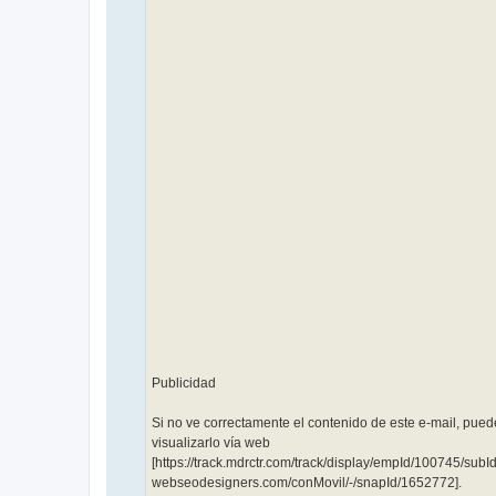
͏ ‌ ­ ͏ ‌ ­ ͏ ‌ ­ ͏ ‌ ­ ͏
‌ ­ ͏ ‌ ­ ͏ ‌ ­ ͏ ‌ ­͏ ‌
­ ͏ ‌ ­ ͏ ‌ ­ ͏ ‌ ­ ͏ ‌
­ ͏ ‌ ­ ͏ ‌ ­ ͏ ‌ ­͏ ‌
­ ͏ ‌ ­ ͏ ‌ ­ ͏ ‌ ­ ͏ ‌ ­
͏ ‌ ­ ͏ ‌ ­ ͏ ‌ ­͏ ‌ ­ ͏
‌ ­ ͏ ‌ ­ ͏ ‌ ­ ͏ ‌ ­ ͏
‌ ­ ͏ ‌ ­ ͏ ‌ ­͏ ‌ ­ ͏ ‌
­ ͏ ‌ ­ ͏ ‌ ­ ͏ ‌ ­ ͏ ‌
­ ͏ ‌ ­ ͏ ‌ ­͏ ‌ ­ ͏ ‌
­ ͏ ‌ ­ ͏ ‌ ­ ͏ ‌ ­ ͏ ‌ ­
͏ ‌ ­ ͏ ‌ ­͏ ‌ ­ ͏ ‌ ­ ͏
‌ ­ ͏ ‌ ­ ͏ ‌ ­ ͏ ‌ ­ ͏
‌ ­ ͏ ‌ ­͏ ‌ ­ ͏ ‌ ­ ͏ ‌
­ ͏ ‌ ­ ͏ ‌ ­ ͏ ‌ ­ ͏ ‌
­ ͏ ‌ ­
Publicidad
Si no ve correctamente el contenido de este e-mail, pued
visualizarlo vía web
[https://track.mdrctr.com/track/display/empId/100745/s
webseodesigners.com/conMovil/-/snapId/1652772].