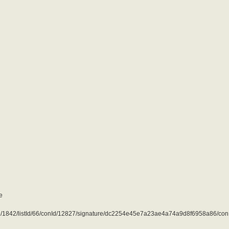
e
ubId/1842/listId/66/conId/12827/signature/dc2254e45e7a23ae4a74a9d8f6958a86/co