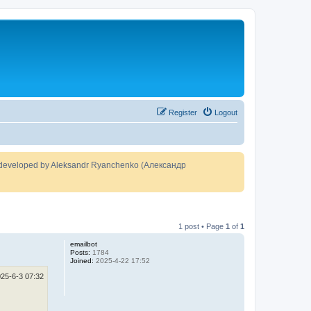
Register
Logout
developed by Aleksandr Ryanchenko (Александр
1 post • Page
1
of
1
emailbot
Posts:
1784
Joined:
2025-4-22 17:52
25-6-3 07:32