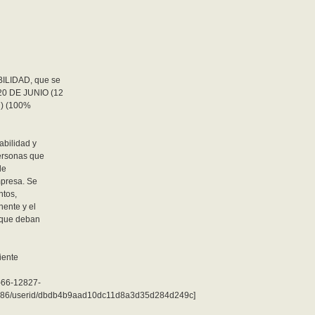
ILIDAD, que se
20 DE JUNIO (12
l) (100%
abilidad y
personas que
de
mpresa. Se
ntos,
nente y el
s que deban
iente
0-66-12827-
86/userid/dbdb4b9aad10dc11d8a3d35d284d249c]