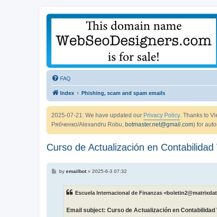
FAQ
Index
Phishing, scam and spam emails
2025-07-21: We have updated our
Privacy Policy
. Thanks to 
Рябченко/Alexandru Robu,
botmaster.net@gmail.com
) for aut
Curso de Actualización en Contabilidad 
P
by
emailbot
»
2025-6-3 07:32
o
s
t
Escuela Internacional de Finanzas <boletin2@matrixdat
Email subject: Curso de Actualización en Contabilidad 