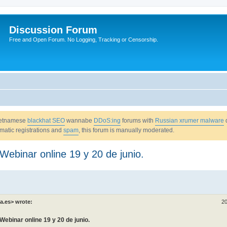
Discussion Forum
Free and Open Forum. No Logging, Tracking or Censorship.
Vietnamese
blackhat SEO
wannabe
DDoS:ing
forums with
Russian xrumer malware
omatic registrations and
spam
, this forum is manually moderated.
Webinar online 19 y 20 de junio.
a.es> wrote:
20
Webinar online 19 y 20 de junio.