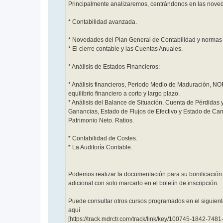
Principalmente analizaremos, centrándonos en las nove
* Contabilidad avanzada.
* Novedades del Plan General de Contabilidad y normas 
* El cierre contable y las Cuentas Anuales.
* Análisis de Estados Financieros:
* Análisis financieros, Periodo Medio de Maduración, NO
equilibrio financiero a corto y largo plazo.
* Análisis del Balance de Situación, Cuenta de Pérdidas 
Ganancias, Estado de Flujos de Efectivo y Estado de Ca
Patrimonio Neto. Ratios.
* Contabilidad de Costes.
* La Auditoría Contable.
Podemos realizar la documentación para su bonificación 
adicional con solo marcarlo en el boletín de inscripción.
Puede consultar otros cursos programados en el siguiente
aquí
[https://track.mdrctr.com/track/link/key/100745-1842-748