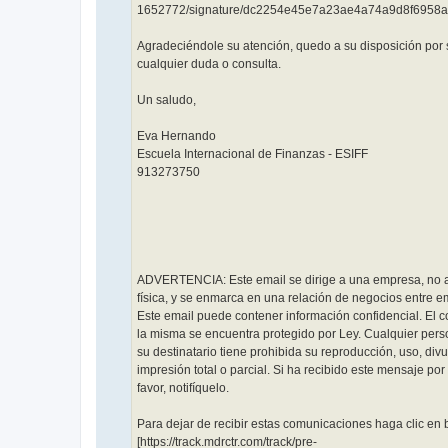
1652772/signature/dc2254e45e7a23ae4a74a9d8f6958a
Agradeciéndole su atención, quedo a su disposición por s
cualquier duda o consulta.
Un saludo,
Eva Hernando
Escuela Internacional de Finanzas - ESIFF
913273750
ADVERTENCIA: Este email se dirige a una empresa, no 
física, y se enmarca en una relación de negocios entre 
Este email puede contener información confidencial. El 
la misma se encuentra protegido por Ley. Cualquier perso
su destinatario tiene prohibida su reproducción, uso, div
impresión total o parcial. Si ha recibido este mensaje por 
favor, notifíquelo.
Para dejar de recibir estas comunicaciones haga clic en 
[https://track.mdrctr.com/track/pre-