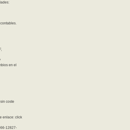
dades:
contables.
F,
y
mbios en el
sin coste
 enlace: click
1-66-12827-