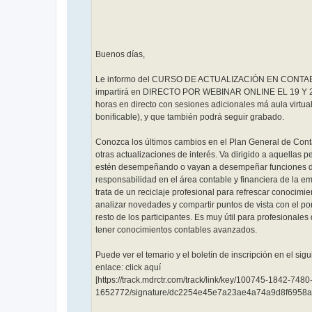
Buenos días,
Le informo del CURSO DE ACTUALIZACIÓN EN CONTAB
impartirá en DIRECTO POR WEBINAR ONLINE EL 19 Y 
horas en directo con sesiones adicionales má aula virtua
bonificable), y que también podrá seguir grabado.
Conozca los últimos cambios en el Plan General de Cont
otras actualizaciones de interés. Va dirigido a aquellas 
estén desempeñando o vayan a desempeñar funciones 
responsabilidad en el área contable y financiera de la e
trata de un reciclaje profesional para refrescar conocimie
analizar novedades y compartir puntos de vista con el po
resto de los participantes. Es muy útil para profesionale
tener conocimientos contables avanzados.
Puede ver el temario y el boletín de inscripción en el sigu
enlace: click aquí
[https://track.mdrctr.com/track/link/key/100745-1842-748
1652772/signature/dc2254e45e7a23ae4a74a9d8f6958a