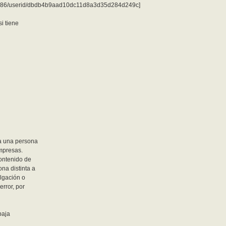
86/userid/dbdb4b9aad10dc11d8a3d35d284d249c]
i tiene
a una persona
empresas.
contenido de
na distinta a
ulgación o
error, por
baja