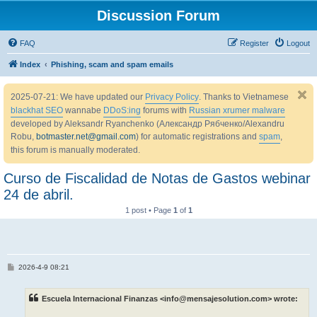
Discussion Forum
FAQ
Register
Logout
Index
Phishing, scam and spam emails
2025-07-21: We have updated our
Privacy Policy
. Thanks to Vietnamese
blackhat SEO
wannabe
DDoS:ing
forums with
Russian xrumer malware
developed by Aleksandr Ryanchenko (Александр Рябченко/Alexandru
Robu,
botmaster.net@gmail.com
) for automatic registrations and
spam
,
this forum is manually moderated.
Curso de Fiscalidad de Notas de Gastos webinar
24 de abril.
1 post • Page
1
of
1
P
2026-4-9 08:21
o
s
t
Escuela Internacional Finanzas <info@mensajesolution.com> wrote: