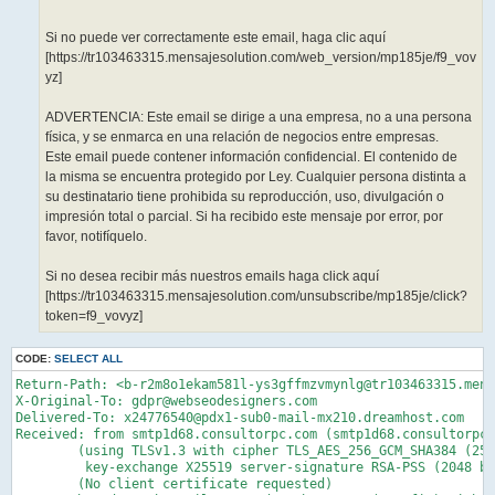
Si no puede ver correctamente este email, haga clic aquí
[https://tr103463315.mensajesolution.com/web_version/mp185je/f9_vov
yz]
ADVERTENCIA: Este email se dirige a una empresa, no a una persona
física, y se enmarca en una relación de negocios entre empresas.
Este email puede contener información confidencial. El contenido de
la misma se encuentra protegido por Ley. Cualquier persona distinta a
su destinatario tiene prohibida su reproducción, uso, divulgación o
impresión total o parcial. Si ha recibido este mensaje por error, por
favor, notifíquelo.
Si no desea recibir más nuestros emails haga click aquí
[https://tr103463315.mensajesolution.com/unsubscribe/mp185je/click?
token=f9_vovyz]
CODE:
SELECT ALL
Return-Path: <b-r2m8o1ekam581l-ys3gffmzvmynlg@tr103463315.mensajesolution.com>
X-Original-To: gdpr@webseodesigners.com
Delivered-To: x24776540@pdx1-sub0-mail-mx210.dreamhost.com
Received: from smtp1d68.consultorpc.com (smtp1d68.consultorpc.com [93.159.211.168])
	(using TLSv1.3 with cipher TLS_AES_256_GCM_SHA384 (256/256 bits)
	 key-exchange X25519 server-signature RSA-PSS (2048 bits) server-digest SHA256)
	(No client certificate requested)
	by pdx1-sub0-mail-mx210.dreamhost.com (Postfix) with ESMTPS id 4frtFZ0kYpz8xSF
	for <gdpr@webseodesigners.com>; Thu,  9 Apr 2026 01:21:53 -0700 (PDT)
DKIM-Signature: v=1; a=rsa-sha256; c=relaxed/relaxed; s=ipz1; d=mensajesolution.com;
 h=Date:From:To:Message-ID:Subject:MIME-Version:Content-Type:
 Content-Transfer-Encoding:List-Unsubscribe:List-Unsubscribe-Post;
 i=info@mensajesolution.com;
 bh=ozhS8oPbMq5M8ixbsGx4C+dr7PyMHVN3KdUDgpKnw8g=;
 b=iDvmL3cXShlfWpbgbcQozRSSrgVyBg+aKeuMNjLelCYJyDtLIs5rIoUiK/FH8rcEb3IEpHgG28oR
   dyXZpf1hpAorVRE2m9wYMeHaJk09Y6XgMZI+kvlQjcqXsB+bJT9YsSlejC5diB3Mto99KKAATFXE
   hMHEvwLPRw8KTNlANq/UUuWsvv+z7+JXrrOVaXY6z7B62P0gecvugEQcDi9aOuL8qp6lcNYRkESq
   DKl467H+bqKXijtP5OXCnC2DpkyE2CtkbGUok06LdQhv4CnIS2zOsgj31IjiIiMOMnqzQ7pBPunN
   Qa2u6M05VpI+1TiVrFGyinlYv2SeflXI2sxrkA==
DKIM-Signature: v=1; a=rsa-sha256; c=relaxed/relaxed; s=ipzs1; d=mrelayip.com;
 h=Date:From:To:Message-ID:Subject:MIME-Version:Content-Type:
 Content-Transfer-Encoding:List-Unsubscribe:List-Unsubscribe-Post;
 bh=ozhS8oPbMq5M8ixbsGx4C+dr7PyMHVN3KdUDgpKnw8g=;
 b=HDS1+qEBc3fovRY2pQuFYW5CuP37Dkny3AUZojhrk2Y0kh5CetSPuEcqgyXOCWAbDwVWDKB2T5zj
   pACLxR6CxITfGjTKy1I411LeK12nc9CjZp8DLD2QCj6HqpbWMCdtCk5wPteRASCwOrrFr6F9zS1l
   8BwEDpFYHWxY1jYudCbRPRH617ftv3Bc8oL7TbpoD9EQGB5Z37AJSvrDNR9pReM0PEy+/+3pvVsk
   TVvOID9e5Qrx8HrUwXMTDLrFC8xu4jXqGggK2MG1KSvDHUDVvkXd4rEc9t1l/foit2mfRTTp3sD3
   hjXRHQi7f4SbBmVdRvhZ19bJrbH9m1wNnIw07g==
Date: Thu, 09 Apr 2026 08:21:52 +0000
From: Escuela Internacional Finanzas <info@mensajesolution.com>
To: gdpr@webseodesigners.com
Message-ID: <1_y4DQwp2CYvlr@tr103463315.mensajesolution.com>
Subject: Curso de Fiscalidad de Notas de Gastos webinar 24 de abril.
MIME-Version: 1.0
Content-Type: multipart/alternative;
 boundary="--==_mimepart_69d761a0a1b9f_14402072300f0";
 charset=UTF-8
Content-Transfer-Encoding: 7bit
X-SEID: 1_y4DQwp2CYvlr
List-Unsubscribe: <mailto:r2m8o1ekam581l-ys3gffmzvmynlg@tr103463315.mensajesolution.com>,
 <https://tr103463315.mensajesolution.com/unsubscribe/mp185je/list_unsubscribe?token=f9_vovyz&unsubscribe_token=ys3gffmzvmynlg>
List-Unsubscribe-Post: List-Unsubscribe=One-Click
Feedback-ID: 317837:317837-1334:campaign:IPZMR


----==_mimepart_69d761a0a1b9f_14402072300f0
Content-Type: text/plain;
 charset=UTF-8
Content-Transfer-Encoding: quoted-printable

Buenos d=C3=ADas,

Le informo del Curso sobre fiscalidad de las notas de
gastos: dietas, gastos de viaje y gastos de representaci=C3=B3n, que
se impartir=C3=A1 por webinar en directo el pr=C3=B3ximo 24 de abril (8:3=
0
a 14.30) (6 horas m=C3=A1s aula virtual) (100% bonificable). El
webinar es una videoconferencia interactiva por internet.

En este curso se trata la aplicaci=C3=B3n correcta de la
deducibilidad en el IVA y Sociedades de las notas de gastos.
Tambi=C3=A9n trataremos las distintas retribuciones en especie y los
criterios aplicables a las mismas. Sabr=C3=A1 detectar la
deducibilidad de determinadas liberalidades tanto en Sociedades
como en el IVA y conocer=C3=A1 las condiciones que deben cumplir estos
gastos en el Reglamento de Facturaci=C3=B3n. Conocer=C3=A1 que no siempre=

el IVA ser=C3=A1 deducible con respecto a los gastos, dietas y gastos
de representaci=C3=B3n y aprender=C3=A1 qu=C3=A9 condiciones necesarias t=
ienen
que cumplir los viajes para que sean deducibles y los errores
habituales en la organizaci=C3=B3n de los mismos.

Le adjunto enlace al temario y al bolet=C3=ADn de inscripci=C3=B3n,
por si fuera de su inter=C3=A9s:

M=C3=A1s informaci=C3=B3n:  click aqu=C3=AD =

( https://tr103463315.mensajesolution.com/c/mp185je/f9_vovyz/0p5r20ipn5q =
)


En este curso principalmente analizaremos:

* Tratamiento fiscal de las dietas y notas de gastos,
reglas generales y especiales.
* Dietas exceptuadas de gravamen
* Breve referencia al Reglamento de Facturaci=C3=B3n con relaci=C3=B3n a
este tema
* Tratamiento fiscal y contable de las retribuciones en especie
* Deducci=C3=B3n de las dietas a los trabajadores por comidas y gastos
* Deducibilidad de determinadas liberalidades tanto en el
impuesto sobre Sociedades como en el IVA
* Problem=C3=A1tica de las dietas de desplazamientos de los empleados.
* Estrategias de los viajes de empresa y errores frecuentes
* Gastos de representaci=C3=B3n

Podemos gestionar gratuitamente la documentaci=C3=B3n para la
bonificaci=C3=B3n si as=C3=AD lo desea marcando la opci=C3=B3n en el bole=
t=C3=ADn de
inscripci=C3=B3n.

Puede ver otros cursos convocados en el siguiente enlace:
Click aqu=C3=AD =

( https://tr103463315.mensajesolution.com/c/mp185je/f9_vovyz/tn4mcqcp2gy =
)


Agradeci=C3=A9ndole su atenci=C3=B3n, quedo a su disposici=C3=B3n por si
tiene cualquier duda o consulta.

Un saludo,

Eva Hernando

Departamento de Admisiones

ESIFF =E2=80=93 Escuela Internacional de Finanzas

Tel: +34 91 327 37 50

Si no puede ver correctamente este email,   haga clic aqu=C3=AD

( https://tr103463315.mensajesolution.com/web_version/mp185je/f9_vovyz )


ADVERTENCIA: Este email se dirige a una empresa, no a una
persona f=C3=ADsica, y se enmarca en una relaci=C3=B3n de negocios entre
empresas. Este email puede contener informaci=C3=B3n confidencial. El
contenido de la misma se encuentra protegido por Ley. Cualquier
persona distinta a su destinatario tiene prohibida su
reproducci=C3=B3n, uso, divulgaci=C3=B3n o impresi=C3=B3n total o parcial=
. Si ha
recibido este mensaje por error, por favor, notif=C3=ADquelo.

Si no desea recibir m=C3=A1s nuestros emails haga click aqu=C3=AD =

( https://tr103463315.mensajesolution.com/unsubscribe/mp185je/click?token=
=3Df9_vovyz )=

----==_mimepart_69d761a0a1b9f_14402072300f0
Content-Type: text/html;
 charset=UTF-8
Content-Transfer-Encoding: quoted-printable

<!DOCTYPE html PUBLIC "-//W3C//DTD XHTML 1.0 Transitional//EN" "http://ww=
w.w3.org/TR/xhtml1/DTD/xhtml1-transitional.dtd">
<html xmlns=3D"http://www.w3.org/1999/xhtml">
<head>
	<title>Curso de Fiscalidad de Notas de Gastos webinar 24 de abril.</titl=
e>
	<meta content=3D"text/html; charset=3Dutf-8" http-equiv=3D"Content-Type"=
>
	=

<style>body {
margin: 0px; padding: 0px; width: 100%;
}
</style>
</head>
<body style=3D"width: 100%; margin: 0px; padding: 0px;">=C2=A0
<table align=3D"center" border=3D"0" cellpadding=3D"0" cellspacing=3D"0" =
style=3D"width: 100%; margin: 0px; padding: 0px;">
	<tbody>
		<tr>
			<td>
			<div align=3D"center">
			<table cellpadding=3D"0" cellspacing=3D"0" class=3D"auto-style5" style=
=3D"width: 650px; font-family: Arial; font-size: 11pt; border-width: 0;" =
bgcolor=3D"#FFFFFF">
				<tbody>
					<tr>
						<td align=3D"left" bgcolor=3D"#ffffff" class=3D"auto-style8" style=3D=
"mso-fareast-font-family: Calibri; mso-fareast-theme-font: minor-latin; m=
so-bidi-font-family: Calibri; mso-ansi-language: ES; mso-fareast-language=
: ES; mso-bidi-language: AR-SA; font-family: Aptos; font-size: 11pt; padd=
ing: 0 35px;" valign=3D"top">
						<p class=3D"MsoNormal"><span style=3D"font-size: 14px;"><span style=
=3D"font-family: arial,helvetica,sans-serif;"><span class=3D"auto-style10=
" style=3D"font-size: 11pt;">Buenos d=C3=ADas,<br>
						<br>
						Le informo del <strong>Curso sobre fiscalidad de las notas de gasto=
s: dietas, gastos de viaje y gastos de representaci=C3=B3n</strong></span=
><span class=3D"auto-style9" style=3D"font-family: Arial;"><span class=3D=
"auto-style10" style=3D"font-size: 11pt;">, que se impartir=C3=A1 por <st=
rong>webinar en directo</strong> el pr=C3=B3ximo <strong>24 de abril=C2=A0=
</strong>(8:30 a 14.30) (6 horas m=C3=A