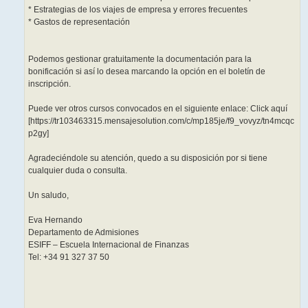
* Estrategias de los viajes de empresa y errores frecuentes
* Gastos de representación
Podemos gestionar gratuitamente la documentación para la
bonificación si así lo desea marcando la opción en el boletín de
inscripción.
Puede ver otros cursos convocados en el siguiente enlace: Click aquí
[https://tr103463315.mensajesolution.com/c/mp185je/f9_vovyz/tn4mcqc
p2gy]
Agradeciéndole su atención, quedo a su disposición por si tiene
cualquier duda o consulta.
Un saludo,
Eva Hernando
Departamento de Admisiones
ESIFF – Escuela Internacional de Finanzas
Tel: +34 91 327 37 50