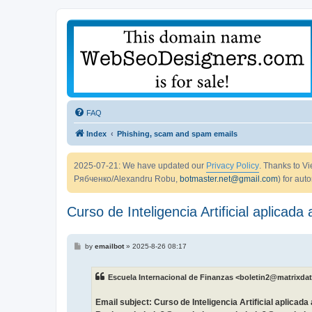
FAQ
Index
Phishing, scam and spam emails
2025-07-21: We have updated our
Privacy Policy
. Thanks to 
Рябченко/Alexandru Robu,
botmaster.net@gmail.com
) for aut
Curso de Inteligencia Artificial aplicad
P
by
emailbot
»
2025-8-26 08:17
o
s
t
Escuela Internacional de Finanzas <boletin2@matrixdat
Email subject: Curso de Inteligencia Artificial aplicad