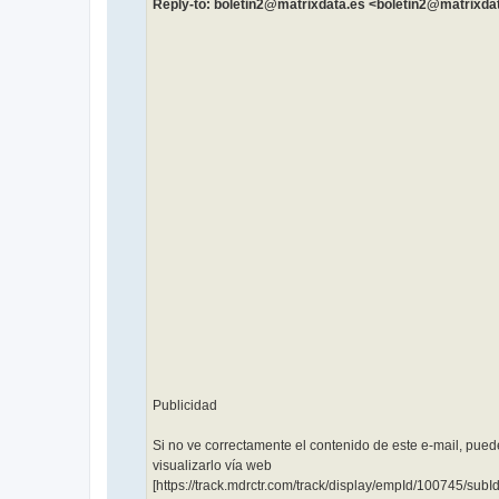
Reply-to: boletin2@matrixdata.es <boletin2@matrixda
͏ ‌ ­ ͏ ‌ ­ ͏ ‌ ­ ͏ ‌ ­ ͏
‌ ­ ͏ ‌ ­ ͏ ‌ ­ ͏ ‌ ­͏ ‌
­ ͏ ‌ ­ ͏ ‌ ­ ͏ ‌ ­ ͏ ‌
­ ͏ ‌ ­ ͏ ‌ ­ ͏ ‌ ­͏ ‌
­ ͏ ‌ ­ ͏ ‌ ­ ͏ ‌ ­ ͏ ‌ ­
͏ ‌ ­ ͏ ‌ ­ ͏ ‌ ­͏ ‌ ­ ͏
‌ ­ ͏ ‌ ­ ͏ ‌ ­ ͏ ‌ ­ ͏
‌ ­ ͏ ‌ ­ ͏ ‌ ­͏ ‌ ­ ͏ ‌
­ ͏ ‌ ­ ͏ ‌ ­ ͏ ‌ ­ ͏ ‌
­ ͏ ‌ ­ ͏ ‌ ­͏ ‌ ­ ͏ ‌
­ ͏ ‌ ­ ͏ ‌ ­ ͏ ‌ ­ ͏ ‌ ­
͏ ‌ ­ ͏ ‌ ­͏ ‌ ­ ͏ ‌ ­ ͏
‌ ­ ͏ ‌ ­ ͏ ‌ ­ ͏ ‌ ­ ͏
‌ ­ ͏ ‌ ­͏ ‌ ­ ͏ ‌ ­ ͏ ‌
­ ͏ ‌ ­ ͏ ‌ ­ ͏ ‌ ­ ͏ ‌
­ ͏ ‌ ­
Publicidad
Si no ve correctamente el contenido de este e-mail, pued
visualizarlo vía web
[https://track.mdrctr.com/track/display/empId/100745/