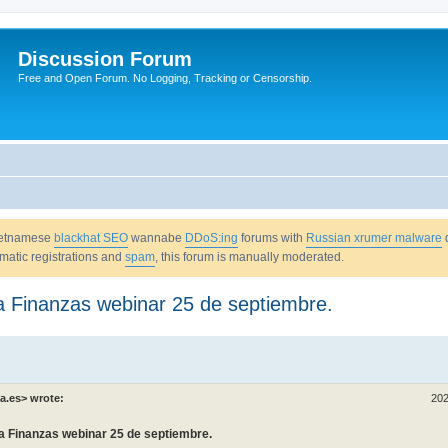
Discussion Forum
Free and Open Forum. No Logging, Tracking or Censorship.
Vietnamese
blackhat SEO
wannabe
DDoS:ing
forums with
Russian xrumer malware
omatic registrations and
spam
, this forum is manually moderated.
a a Finanzas webinar 25 de septiembre.
a.es> wrote:
202
a a Finanzas webinar 25 de septiembre.