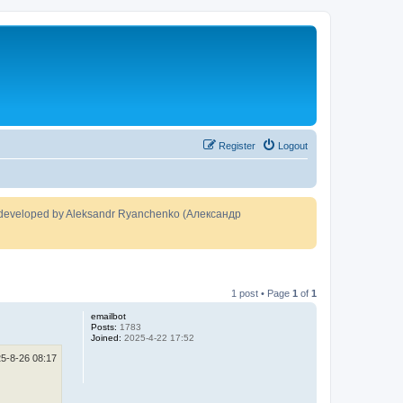
Register
Logout
developed by Aleksandr Ryanchenko (Александр
1 post • Page
1
of
1
emailbot
Posts:
1783
Joined:
2025-4-22 17:52
5-8-26 08:17