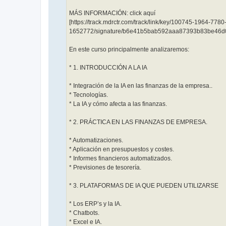
MÁS INFORMACIÓN: click aquí
[https://track.mdrctr.com/track/link/key/100745-1964-778
1652772/signature/b6e41b5bab592aaa87393b83be46d
En este curso principalmente analizaremos:
* 1. INTRODUCCIÓN A LA IA
* Integración de la IA en las finanzas de la empresa..
* Tecnologías.
* La IA y cómo afecta a las finanzas.
* 2. PRÁCTICA EN LAS FINANZAS DE EMPRESA.
* Automatizaciones.
* Aplicación en presupuestos y costes.
* Informes financieros automatizados.
* Previsiones de tesorería.
* 3. PLATAFORMAS DE IA QUE PUEDEN UTILIZARSE
* Los ERP’s y la IA.
* Chatbots.
* Excel e IA.