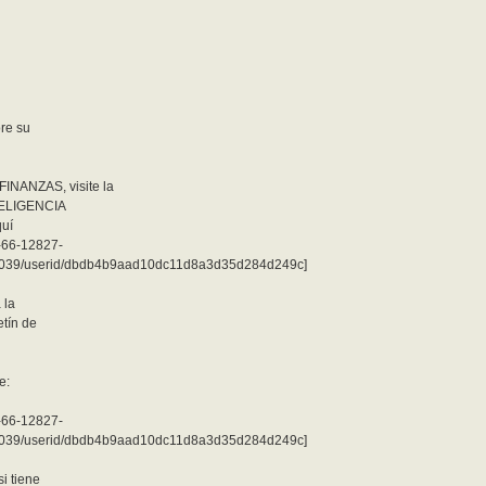
re su
INANZAS, visite la
TELIGENCIA
uí
1-66-12827-
039/userid/dbdb4b9aad10dc11d8a3d35d284d249c]
 la
etín de
e:
2-66-12827-
039/userid/dbdb4b9aad10dc11d8a3d35d284d249c]
i tiene