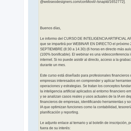
@webseodesigners.com/conMovil/-/snapId/1652772].
Buenos días,
Le informo del CURSO DE INTELIGENCIA ARTIFICIAL A
que se impartirá por WEBINAR EN DIRECTO el próximo
SEPTIEMBRE (8:30 a 14.30) (6 horas en directo más aula 
(100% bonificable). El webinar es una videoconferencia i
internet. Si no puede asistir al directo, acceso a la graba
durante un mes.
Este curso está diseñado para profesionales financieros 
empresas interesados en comprender y aplicar herramien
operaciones y estrategias. Se tratan los conceptos fund
la inteligencia artificial aplicados al entorno financiero e
y se analizan casos reales y usos actuales de la IA en d
financieros de empresas, identificando herramientas y s
IA que optimizan funciones como la contabilidad, tesorerí
planificación y reporting.
Le adjunto enlace al temario y al boletín de inscripción, p
fuera de su interés: