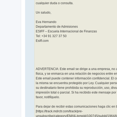
cualquier duda o consulta.
Un saludo,
Eva Hernando
Departamento de Admisiones
ESIFF – Escuela Internacional de Finanzas
Tel: +34 91 327 37 50
Esiff.com
ADVERTENCIA: Este email se dirige a una empresa, no 
física, y se enmarca en una relación de negocios entre 
Este email puede contener información confidencial. El 
la misma se encuentra protegido por Ley. Cualquier perso
su destinatario tiene prohibida su reproducción, uso, div
impresión total o parcial. Si ha recibido este mensaje por 
favor, notifíquelo.
Para dejar de recibir estas comunicaciones haga clic en 
[https://track.mdrctr.com/track/pre-
unsubscribe/category/EMAIL/empId/100745/subId/1964