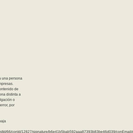
a una persona
empresas.
contenido de
na distinta a
ulgación o
error, por
baja
/listId/66/conId/12827/signature/b6e41b5bab592aaa87393b83be46d039/conEmai