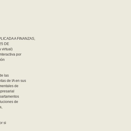
PLICADA A FINANZAS,
 25 DE
virtual)
nteractiva por
ción
de las
tas de IA en sus
amentales de
mpresarial
epartamentos
oluciones de
a,
or si