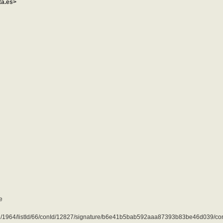
ta.es>
e
subId/1964/listId/66/conId/12827/signature/b6e41b5bab592aaa87393b83be46d039/co