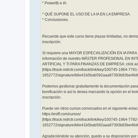
* PowerBi e IA.
* QUÉ SUPONE EL USO DE LA IA EN LA EMPRESA.
* Conclusiones.
Recuerde que este curso tiene plazas limitadas, no demo
inscripción.
Si requiere una MAYOR ESPECIALIZACIÓN EN IA PARA F
información de nuestro MÁSTER PROFESIONAL EN IN
ARTIFICIAL Y TI PARA FINANZAS DE EMPRESA: click aq
[https://track.mdrctr.com/track/link/key/100745-1964-778
1652772/signature/b6e41b5bab592aaa87393b83be46d
Podemos gestionar gratuitamente la documentación para
bonificación si así lo desea marcando la opción en el bol
inscripción.
Puede ver otros cursos convocados en el siguiente enlac
https://esiff.com/cursos/
[https://track.mdrctr.com/track/link/key/100745-1964-778
1652772/signature/b6e41b5bab592aaa87393b83be46d
Agradeciéndole su atención, quedo a su disposición por s