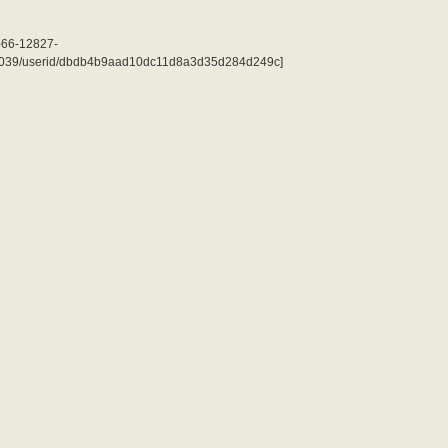
0-66-12827-
039/userid/dbdb4b9aad10dc11d8a3d35d284d249c]