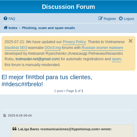
Discussion Forum
FAQ
Register
Logout
Index
Phishing, scam and spam emails
2025-07-21: We have updated our
Privacy Policy
. Thanks to Vietnamese
blackhat SEO
wannabe
DDoS:ing
forums with
Russian xrumer malware
developed by Aleksandr Ryanchenko (Александр Рябченко/Alexandru
Robu,
botmaster.net@gmail.com
) for automatic registrations and
spam
,
this forum is manually moderated.
El mejor f##tbol para tus clientes,
##desc##brelo!
1 post • Page
1
of
1
P
2025-8-28 06:44
o
s
t
LaLiga Bares <comunicaciones@hyperionup.com> wrote: