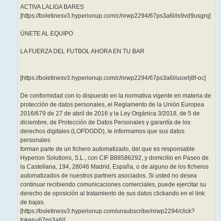
ACTIVA LALIGA BARES
[https://boletinesv3.hyperionup.com/c/nrwp2294/67ps3a6l/is9vd9usgrq]
ÚNETE AL EQUIPO
LA FUERZA DEL FUTBOL AHORA EN TU BAR
[https://boletinesv3.hyperionup.com/c/nrwp2294/67ps3a6l/uoxrlj8f-oc]
De conformidad con lo dispuesto en la normativa vigente en materia de
protección de datos personales, el Reglamento de la Unión Europea
2016/679 de 27 de abril de 2016 y la Ley Orgánica 3/2018, de 5 de
diciembre, de Protección de Datos Personales y garantía de los
derechos digitales (LOPDGDD), le informamos que sus datos
personales
forman parte de un fichero automatizado, del que es responsable
Hyperion Solutions, S.L., con CIF B88586292, y domicilio en Paseo de
la Castellana, 194, 28046 Madrid, España, o de alguno de los ficheros
automatizados de nuestros partners asociados. Si usted no desea
continuar recibiendo comunicaciones comerciales, puede ejercitar su
derecho de oposición al tratamiento de sus datos clickando en el link
de bajas.
[https://boletinesv3.hyperionup.com/unsubscribe/nrwp2294/click?
token=67ps3a6l]