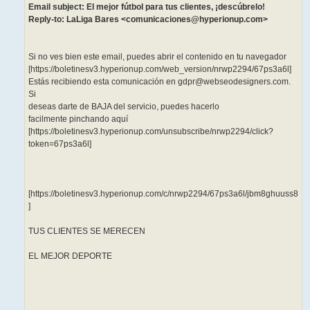
Email subject: El mejor fútbol para tus clientes, ¡descúbrelo!
Reply-to: LaLiga Bares <comunicaciones@hyperionup.com>
Si no ves bien este email, puedes abrir el contenido en tu navegador
[https://boletinesv3.hyperionup.com/web_version/nrwp2294/67ps3a6l]
Estás recibiendo esta comunicación en gdpr@webseodesigners.com.
Si
deseas darte de BAJA del servicio, puedes hacerlo
facilmente pinchando aquí
[https://boletinesv3.hyperionup.com/unsubscribe/nrwp2294/click?
token=67ps3a6l]
[https://boletinesv3.hyperionup.com/c/nrwp2294/67ps3a6l/jbm8ghuuss8
]
TUS CLIENTES SE MERECEN
EL MEJOR DEPORTE