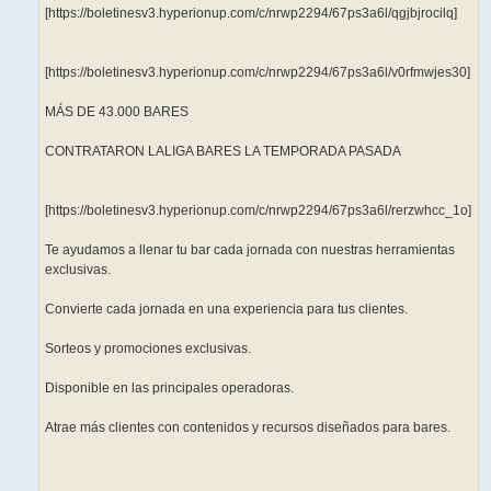
[https://boletinesv3.hyperionup.com/c/nrwp2294/67ps3a6l/qgjbjrocilq]
[https://boletinesv3.hyperionup.com/c/nrwp2294/67ps3a6l/v0rfmwjes30]
MÁS DE 43.000 BARES
CONTRATARON LALIGA BARES LA TEMPORADA PASADA
[https://boletinesv3.hyperionup.com/c/nrwp2294/67ps3a6l/rerzwhcc_1o]
Te ayudamos a llenar tu bar cada jornada con nuestras herramientas
exclusivas.
Convierte cada jornada en una experiencia para tus clientes.
Sorteos y promociones exclusivas.
Disponible en las principales operadoras.
Atrae más clientes con contenidos y recursos diseñados para bares.