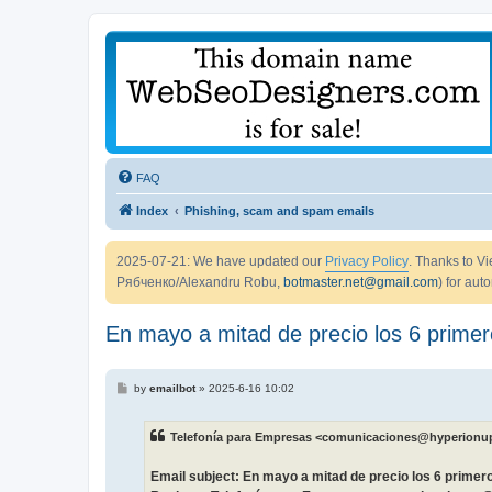
FAQ
Index
Phishing, scam and spam emails
2025-07-21: We have updated our
Privacy Policy
. Thanks to 
Рябченко/Alexandru Robu,
botmaster.net@gmail.com
) for aut
En mayo a mitad de precio los 6 prime
P
by
emailbot
»
2025-6-16 10:02
o
s
t
Telefonía para Empresas <comunicaciones@hyperionu
Email subject: En mayo a mitad de precio los 6 prime