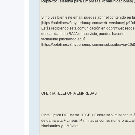
Reply-to: Telefonía para Empresas <comunicaciones
Si no ves bien este email, puedes abrir el contenido en 
[https://boletinesv3.hyperionup.com/web_version/vjqv10
Estás recibiendo esta comunicación en gdpr@webseodes
deseas darte de BAJA del servicio, puedes hacerlo
facilmente pinchando aquí
[https://boletinesv3.hyperionup.com/unsubscribe/vjqv10d
OFERTA TELEFONÍA EMPRESAS
Fibra Óptica DIGI hasta 10 GB + Centralita Virtual con tel
de gama alta + Líneas IP ilimitadas con su número actua
Nacionales y a Móviles