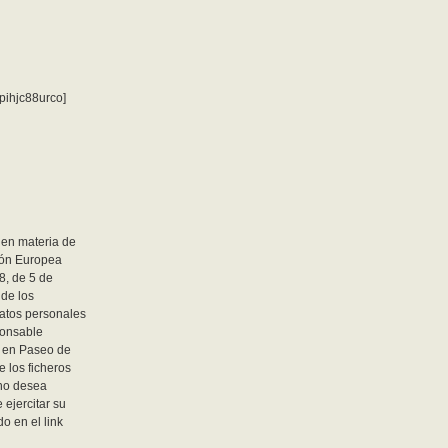
pihjc88urco]
 en materia de
ión Europea
8, de 5 de
 de los
atos personales
ponsable
o en Paseo de
 los ficheros
 no desea
ejercitar su
o en el link