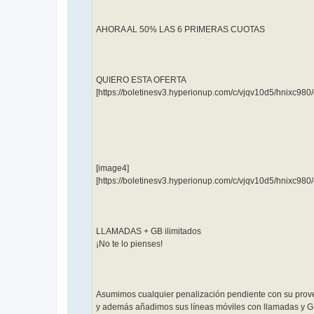
AHORA AL 50% LAS 6 PRIMERAS CUOTAS
QUIERO ESTA OFERTA
[https://boletinesv3.hyperionup.com/c/vjqv10d5/hnixc98
[image4]
[https://boletinesv3.hyperionup.com/c/vjqv10d5/hnixc980
LLAMADAS + GB ilimitados
¡No te lo pienses!
Asumimos cualquier penalización pendiente con su prov
y además añadimos sus líneas móviles con llamadas y GB