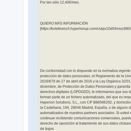
Por tan sólo 12,40€/mes.
QUIERO MÁS INFORMACIÓN
[https://boletinesv3.hyperionup.com/c/vjqv10d5/hnixc980/
De conformidad con lo dispuesto en la normativa vigente
protección de datos personales, el Reglamento de la Un
2016/679 de 27 de abril de 2016 y la Ley Orgánica 3/201
diciembre, de Protección de Datos Personales y garantía
derechos digitales (LOPDGDD), le informamos que sus d
forman parte de un fichero automatizado, del que es res
Hyperion Solutions, S.L., con CIF B88586292, y domicili
la Castellana, 194, 28046 Madrid, España, o de alguno de
automatizados de nuestros partners asociados. Si usted
continuar recibiendo comunicaciones comerciales, puede 
derecho de oposición al tratamiento de sus datos clickand
de bajas.