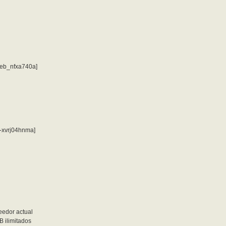
0/eb_nfxa740a]
/-xvrj04hnma]
eedor actual
 ilimitados