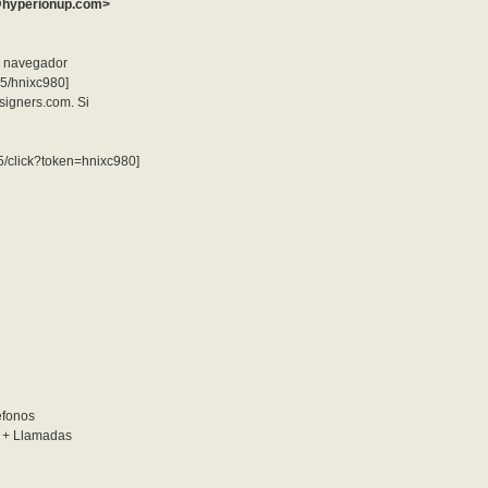
@hyperionup.com>
tu navegador
d5/hnixc980]
igners.com. Si
5/click?token=hnixc980]
éfonos
l + Llamadas