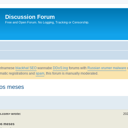
Discussion Forum
Free and Open Forum. No Logging, Tracking or Censorship.
Vietnamese
blackhat SEO
wannabe
DDoS:ing
forums with
Russian xrumer malware
omatic registrations and
spam
, this forum is manually moderated.
ros meses
p.com> wrote:
202
ros meses