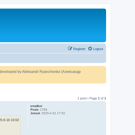
Register
Logout
developed by Aleksandr Ryanchenko (Александр
1 post • Page
1
of
1
emailbot
Posts:
1784
Joined:
2025-4-22 17:52
5-6-16 10:02