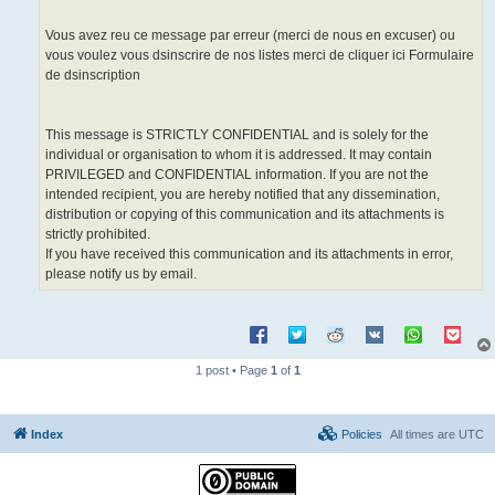
Vous avez reu ce message par erreur (merci de nous en excuser) ou
vous voulez vous dsinscrire de nos listes merci de cliquer ici Formulaire
de dsinscription
This message is STRICTLY CONFIDENTIAL and is solely for the
individual or organisation to whom it is addressed. It may contain
PRIVILEGED and CONFIDENTIAL information. If you are not the
intended recipient, you are hereby notified that any dissemination,
distribution or copying of this communication and its attachments is
strictly prohibited.
If you have received this communication and its attachments in error,
please notify us by email.
1 post • Page
1
of
1
Index
Policies
All times are
UTC