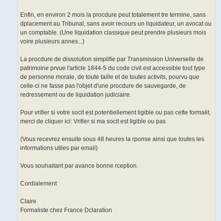
Enfin, en environ 2 mois la procdure peut totalement tre termine, sans
dplacement au Tribunal, sans avoir recours un liquidateur, un avocat ou
un comptable. (Une liquidation classique peut prendre plusieurs mois
voire plusieurs annes...)
La procdure de dissolution simplifie par Transmission Universelle de
patrimoine prvue l'article 1844-5 du code civil est accessible tout type
de personne morale, de toute taille et de toutes activits, pourvu que
celle-ci ne fasse pas l'objet d'une procdure de sauvegarde, de
redressement ou de liquidation judiciaire.
Pour vrifier si votre socit est potentiellement ligible ou pas cette formalit,
merci de cliquer ici: Vrifier si ma socit est ligible ou pas
(Vous recevrez ensuite sous 48 heures la rponse ainsi que toutes les
informations utiles par email)
Vous souhaitant par avance bonne rception.
Cordialement
Claire
Formaliste chez France Dclaration