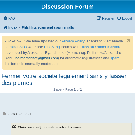
Discussion Forum
FAQ
Register
Logout
Index
Phishing, scam and spam emails
2025-07-21: We have updated our
Privacy Policy
. Thanks to Vietnamese
blackhat SEO
wannabe
DDoS:ing
forums with
Russian xrumer malware
developed by Aleksandr Ryanchenko (Александр Рябченко/Alexandru
Robu,
botmaster.net@gmail.com
) for automatic registrations and
spam
,
this forum is manually moderated.
Fermer votre société légalement sans y laisser
des plumes
1 post • Page
1
of
1
P
2025-6-22 17:21
o
s
t
Claire <kdula@dein-allrounder.ch> wrote: