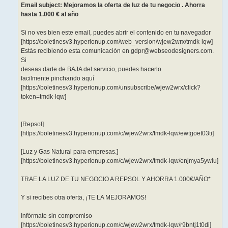
Email subject: Mejoramos la oferta de luz de tu negocio . Ahorra
hasta 1.000 € al año
Si no ves bien este email, puedes abrir el contenido en tu navegador
[https://boletinesv3.hyperionup.com/web_version/wjew2wrx/tmdk-lqw]
Estás recibiendo esta comunicación en gdpr@webseodesigners.com.
Si
deseas darte de BAJA del servicio, puedes hacerlo
facilmente pinchando aquí
[https://boletinesv3.hyperionup.com/unsubscribe/wjew2wrx/click?
token=tmdk-lqw]
[Repsol]
[https://boletinesv3.hyperionup.com/c/wjew2wrx/tmdk-lqw/ewtgoet03ti]
[Luz y Gas Natural para empresas.]
[https://boletinesv3.hyperionup.com/c/wjew2wrx/tmdk-lqw/enjmya5ywiu]
TRAE LA LUZ DE TU NEGOCIO A REPSOL Y AHORRA 1.000€/AÑO*
Y si recibes otra oferta, ¡TE LA MEJORAMOS!
Infórmate sin compromiso
[https://boletinesv3.hyperionup.com/c/wjew2wrx/tmdk-lqw/r9bntj1t0di]