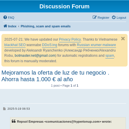
Discussion Forum
FAQ
Register
Logout
Index
Phishing, scam and spam emails
2025-07-21: We have updated our
Privacy Policy
. Thanks to Vietnamese
blackhat SEO
wannabe
DDoS:ing
forums with
Russian xrumer malware
developed by Aleksandr Ryanchenko (Александр Рябченко/Alexandru
Robu,
botmaster.net@gmail.com
) for automatic registrations and
spam
,
this forum is manually moderated.
Mejoramos la oferta de luz de tu negocio .
Ahorra hasta 1.000 € al año
1 post • Page
1
of
1
P
2025-5-19 06:53
o
s
t
Repsol Empresas <comunicaciones@hyperionup.com> wrote: