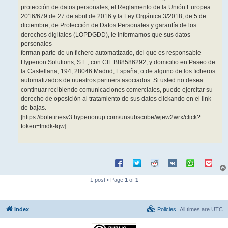
protección de datos personales, el Reglamento de la Unión Europea
2016/679 de 27 de abril de 2016 y la Ley Orgánica 3/2018, de 5 de
diciembre, de Protección de Datos Personales y garantía de los
derechos digitales (LOPDGDD), le informamos que sus datos
personales
forman parte de un fichero automatizado, del que es responsable
Hyperion Solutions, S.L., con CIF B88586292, y domicilio en Paseo de
la Castellana, 194, 28046 Madrid, España, o de alguno de los ficheros
automatizados de nuestros partners asociados. Si usted no desea
continuar recibiendo comunicaciones comerciales, puede ejercitar su
derecho de oposición al tratamiento de sus datos clickando en el link
de bajas.
[https://boletinesv3.hyperionup.com/unsubscribe/wjew2wrx/click?
token=tmdk-lqw]
1 post • Page
1
of
1
Index
Policies
All times are
UTC