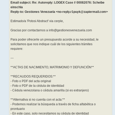
Email subject: Re: Autoreply: LOGEX Case # 00082076: Scheibe
einschla
Reply-to: Gestiones Venezuela <no-reply.r1puyk@zapiermail.com>
Estimado/a 'Potosi Abstract' via cerple,
Gracias por contactarnos a info@gestionesvenezuela.com
Para poder ofrecerle un presupuesto acorde a su necesidad, le
solicitamos que nos indique cuál de los siguientes trámites
requiere:
---
**ACTAS DE NACIMIENTO, MATRIMONIO Y DEFUNCIÓN**
**RECAUDOS REQUERIDOS:**
- Foto o PDF del acta original
- Foto o PDF de la cédula de identidad
- Cédula venezolana o cédula amarilla (si es extranjero)
**Alternativa si no cuenta con el acta:**
- Podemos realizar la búsqueda a través de ficha alfabética o
prontuario
- En este caso, solo necesitamos su cédula de identidad