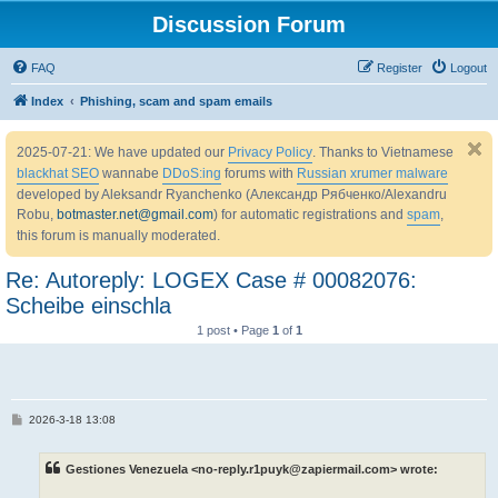
Discussion Forum
FAQ
Register
Logout
Index
Phishing, scam and spam emails
2025-07-21: We have updated our
Privacy Policy
. Thanks to Vietnamese
blackhat SEO
wannabe
DDoS:ing
forums with
Russian xrumer malware
developed by Aleksandr Ryanchenko (Александр Рябченко/Alexandru
Robu,
botmaster.net@gmail.com
) for automatic registrations and
spam
,
this forum is manually moderated.
Re: Autoreply: LOGEX Case # 00082076:
Scheibe einschla
1 post • Page
1
of
1
P
2026-3-18 13:08
o
s
t
Gestiones Venezuela <no-reply.r1puyk@zapiermail.com> wrote: