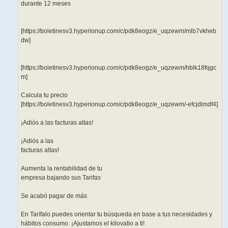
durante 12 meses
[https://boletinesv3.hyperionup.com/c/pdk8eogz/e_uqzewm/mlb7vkheb
dw]
[https://boletinesv3.hyperionup.com/c/pdk8eogz/e_uqzewm/hblk18fqgc
m]
Calcula tu precio
[https://boletinesv3.hyperionup.com/c/pdk8eogz/e_uqzewm/-efcjdimdf4]
¡Adiós a las facturas altas!
¡Adiós a las
facturas altas!
Aumenta la rentabilidad de tu
empresa bajando sus Tarifas
Se acabó pagar de más
En Tarífalo puedes orientar tu búsqueda en base a tus necesidades y
hábitos consumo. ¡Ajustamos el kilovatio a ti!