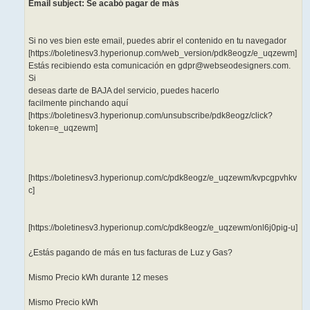
Email subject: Se acabó pagar de más
Si no ves bien este email, puedes abrir el contenido en tu navegador
[https://boletinesv3.hyperionup.com/web_version/pdk8eogz/e_uqzewm]
Estás recibiendo esta comunicación en gdpr@webseodesigners.com.
Si
deseas darte de BAJA del servicio, puedes hacerlo
facilmente pinchando aquí
[https://boletinesv3.hyperionup.com/unsubscribe/pdk8eogz/click?
token=e_uqzewm]
[https://boletinesv3.hyperionup.com/c/pdk8eogz/e_uqzewm/kvpcgpvhkv
c]
[https://boletinesv3.hyperionup.com/c/pdk8eogz/e_uqzewm/onl6j0pig-u]
¿Estás pagando de más en tus facturas de Luz y Gas?
Mismo Precio kWh durante 12 meses
Mismo Precio kWh