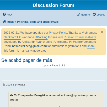
Discussion Forum
FAQ
Register
Logout
Index
Phishing, scam and spam emails
2025-07-21: We have updated our
Privacy Policy
. Thanks to Vietnamese
blackhat SEO
wannabe
DDoS:ing
forums with
Russian xrumer malware
developed by Aleksandr Ryanchenko (Александр Рябченко/Alexandru
Robu,
botmaster.net@gmail.com
) for automatic registrations and
spam
,
this forum is manually moderated.
Se acabó pagar de más
1 post • Page
1
of
1
P
2025-5-14 07:52
o
s
t
Tu Comparador Energético <comunicaciones@hyperionup.com>
wrote: