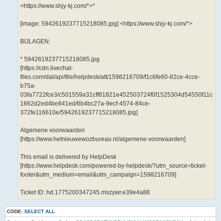
<https://www.shjy-kj.com/*>*
[image: 5942619237715218085.jpg] <https://www.shjy-kj.com/*>
BIJLAGEN:
* 5942619237715218085.jpg
[https://cdn.livechat-
files.com/dal/api/file/helpdesk/att/1598216709/f1c6fe60-82ce-4cce-
b75a-
03fa7722fce3/c501559a31cff81821e452503724f0f1525304d54550f11c
1662d2ed4be841ed/6b4bc27a-9ecf-4574-84ce-
372fe116610e/5942619237715218085.jpg]
Algemene voorwaarden
[https://www.hetnieuwewozbureau.nl/algemene-voorwaarden]
This email is delivered by HelpDesk
[https://www.helpdesk.com/powered-by-helpdesk/?utm_source=ticket-
footer&utm_medium=email&utm_campaign=1598216709]
Ticket ID: hd.1775200347245.mszywr.e39e4a88
CODE:
SELECT ALL