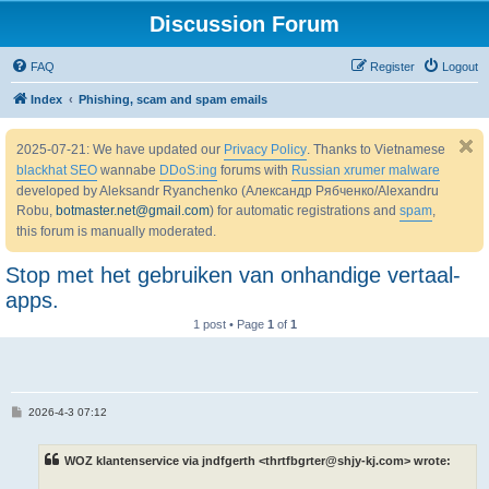
Discussion Forum
FAQ
Register
Logout
Index
Phishing, scam and spam emails
2025-07-21: We have updated our
Privacy Policy
. Thanks to Vietnamese
blackhat SEO
wannabe
DDoS:ing
forums with
Russian xrumer malware
developed by Aleksandr Ryanchenko (Александр Рябченко/Alexandru
Robu,
botmaster.net@gmail.com
) for automatic registrations and
spam
,
this forum is manually moderated.
Stop met het gebruiken van onhandige vertaal-
apps.
1 post • Page
1
of
1
P
2026-4-3 07:12
o
s
t
WOZ klantenservice via jndfgerth <thrtfbgrter@shjy-kj.com> wrote: