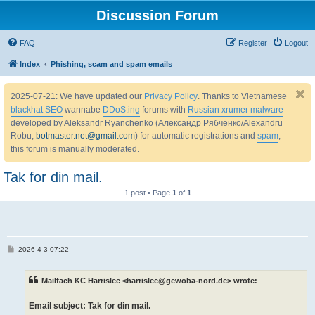
Discussion Forum
FAQ
Register
Logout
Index
Phishing, scam and spam emails
2025-07-21: We have updated our
Privacy Policy
. Thanks to Vietnamese
blackhat SEO
wannabe
DDoS:ing
forums with
Russian xrumer malware
developed by Aleksandr Ryanchenko (Александр Рябченко/Alexandru
Robu,
botmaster.net@gmail.com
) for automatic registrations and
spam
,
this forum is manually moderated.
Tak for din mail.
1 post • Page
1
of
1
P
2026-4-3 07:22
o
s
t
Mailfach KC Harrislee <harrislee@gewoba-nord.de> wrote:
Email subject: Tak for din mail.