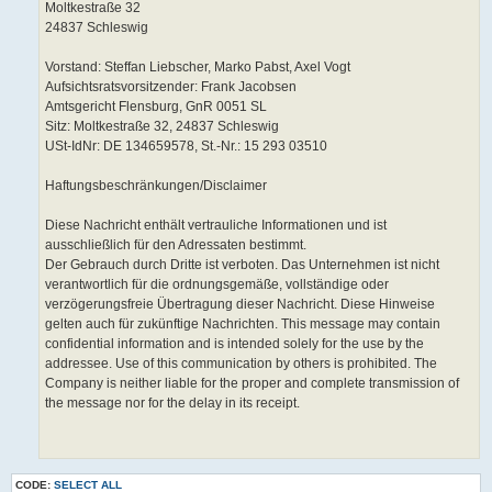
Moltkestraße 32
24837 Schleswig
Vorstand: Steffan Liebscher, Marko Pabst, Axel Vogt
Aufsichtsratsvorsitzender: Frank Jacobsen
Amtsgericht Flensburg, GnR 0051 SL
Sitz: Moltkestraße 32, 24837 Schleswig
USt-IdNr: DE 134659578, St.-Nr.: 15 293 03510
Haftungsbeschränkungen/Disclaimer
Diese Nachricht enthält vertrauliche Informationen und ist
ausschließlich für den Adressaten bestimmt.
Der Gebrauch durch Dritte ist verboten. Das Unternehmen ist nicht
verantwortlich für die ordnungsgemäße, vollständige oder
verzögerungsfreie Übertragung dieser Nachricht. Diese Hinweise
gelten auch für zukünftige Nachrichten. This message may contain
confidential information and is intended solely for the use by the
addressee. Use of this communication by others is prohibited. The
Company is neither liable for the proper and complete transmission of
the message nor for the delay in its receipt.
CODE:
SELECT ALL