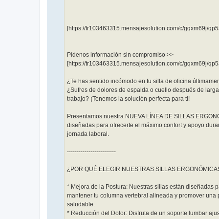
[https://tr103463315.mensajesolution.com/c/gqxm69j/q
Pídenos información sin compromiso >>
[https://tr103463315.mensajesolution.com/c/gqxm69j/qp
¿Te has sentido incómodo en tu silla de oficina últimame
¿Sufres de dolores de espalda o cuello después de larg
trabajo? ¡Tenemos la solución perfecta para ti!
Presentamos nuestra NUEVA LÍNEA DE SILLAS ERGON
diseñadas para ofrecerte el máximo confort y apoyo dura
jornada laboral.
-------------------------
¿POR QUÉ ELEGIR NUESTRAS SILLAS ERGONÓMICA
* Mejora de la Postura: Nuestras sillas están diseñadas 
mantener tu columna vertebral alineada y promover una 
saludable.
* Reducción del Dolor: Disfruta de un soporte lumbar aju