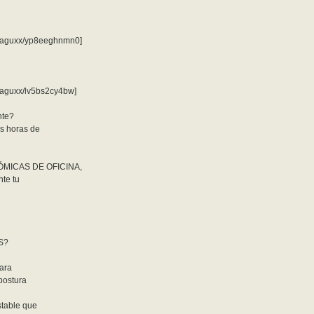
p5aguxx/yp8eeghnmn0]
5aguxx/lv5bs2cy4bw]
nte?
as horas de
ÓMICAS DE OFICINA,
nte tu
S?
para
postura
stable que