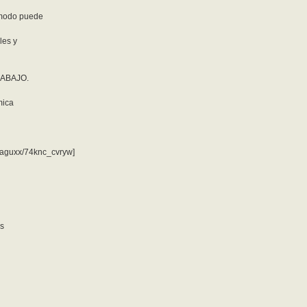
ómodo puede
les y
RABAJO.
mica
5aguxx/74knc_cvryw]
.es