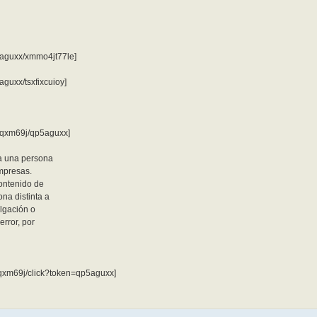
5aguxx/xmmo4jt77le]
guxx/tsxfixcuioy]
gqxm69j/qp5aguxx]
a una persona
empresas.
contenido de
na distinta a
ulgación o
error, por
gqxm69j/click?token=qp5aguxx]