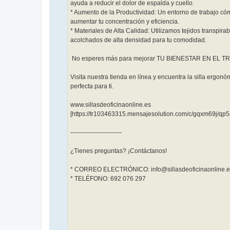
ayuda a reducir el dolor de espalda y cuello.
* Aumento de la Productividad: Un entorno de trabajo c
aumentar tu concentración y eficiencia.
* Materiales de Alta Calidad: Utilizamos tejidos transpirab
acolchados de alta densidad para tu comodidad.
No esperes más para mejorar TU BIENESTAR EN EL T
Visita nuestra tienda en línea y encuentra la silla ergonó
perfecta para ti.
www.sillasdeoficinaonline.es
[https://tr103463315.mensajesolution.com/c/gqxm69j/qp
-------------------------
¿Tienes preguntas? ¡Contáctanos!
* CORREO ELECTRÓNICO: info@sillasdeoficinaonline
* TELÉFONO: 692 076 297