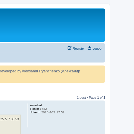
Register
Logout
developed by Aleksandr Ryanchenko (Александр
1 post • Page
1
of
1
emailbot
Posts:
1782
Joined:
2025-4-22 17:52
25-5-7 08:53