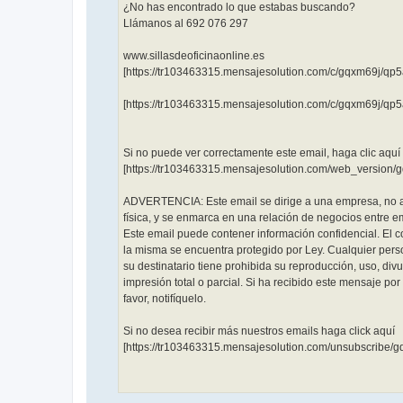
¿No has encontrado lo que estabas buscando?
Llámanos al 692 076 297
www.sillasdeoficinaonline.es
[https://tr103463315.mensajesolution.com/c/gqxm69j/qp
[https://tr103463315.mensajesolution.com/c/gqxm69j/qp5a
Si no puede ver correctamente este email, haga clic aquí
[https://tr103463315.mensajesolution.com/web_version/
ADVERTENCIA: Este email se dirige a una empresa, no 
física, y se enmarca en una relación de negocios entre 
Este email puede contener información confidencial. El 
la misma se encuentra protegido por Ley. Cualquier perso
su destinatario tiene prohibida su reproducción, uso, div
impresión total o parcial. Si ha recibido este mensaje por 
favor, notifíquelo.
Si no desea recibir más nuestros emails haga click aquí
[https://tr103463315.mensajesolution.com/unsubscribe/