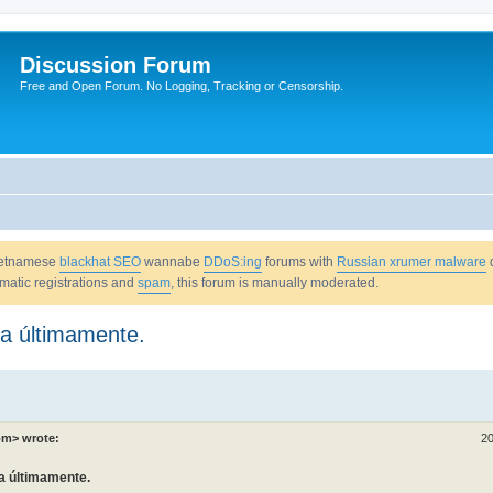
Discussion Forum
Free and Open Forum. No Logging, Tracking or Censorship.
Vietnamese
blackhat SEO
wannabe
DDoS:ing
forums with
Russian xrumer malware
omatic registrations and
spam
, this forum is manually moderated.
na últimamente.
om> wrote:
20
na últimamente.