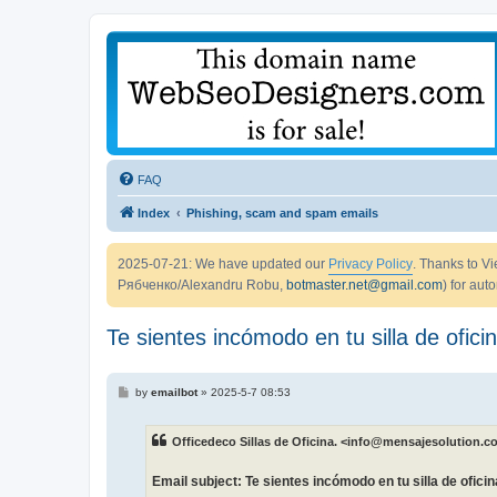
FAQ
Index
Phishing, scam and spam emails
2025-07-21: We have updated our
Privacy Policy
. Thanks to 
Рябченко/Alexandru Robu,
botmaster.net@gmail.com
) for aut
Te sientes incómodo en tu silla de ofici
P
by
emailbot
»
2025-5-7 08:53
o
s
t
Officedeco Sillas de Oficina. <info@mensajesolution.c
Email subject: Te sientes incómodo en tu silla de ofici