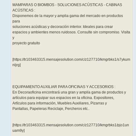
MAMPARAS O BIOMBOS - SOLUCIONES ACÚSTICAS - CABINAS
ACÚSTICAS :
Disponemos de la mayor y amplia gama del mercado en productos
para
soluciones acústicas y decoración interior. Ideales para crear
espacios y ambientes menos ruidosos. Consulte sin compromiso. Visita
y
proyecto gratuito
[https://tr103463315.mensajesolution.com/c/z127710/kmgrbks1/s7ykum
nljrg]
EQUIPAMIENTO AUXILIAR PARA OFICINAS Y ACCESORIOS :
En Decoraoficina encontrará una gran y amplia gama de productos y
artículos para equipar sus espacios en la oficina. Expositores,
Artículos para información, Muebles Auxiliares, Pizarras y
Pantallas, Papeleras Reciclaje, Percheros etc..
[https://tr103463315.mensajesolution.com/c/z127710/kmgrbks1/pjo1un
uam9y]