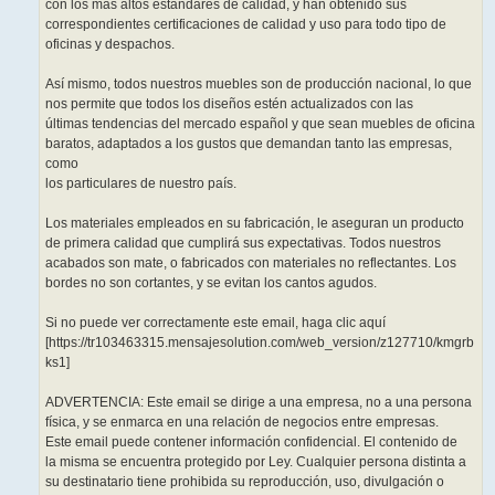
con los más altos estándares de calidad, y han obtenido sus
correspondientes certificaciones de calidad y uso para todo tipo de
oficinas y despachos.
Así mismo, todos nuestros muebles son de producción nacional, lo que
nos permite que todos los diseños estén actualizados con las
últimas tendencias del mercado español y que sean muebles de oficina
baratos, adaptados a los gustos que demandan tanto las empresas,
como
los particulares de nuestro país.
Los materiales empleados en su fabricación, le aseguran un producto
de primera calidad que cumplirá sus expectativas. Todos nuestros
acabados son mate, o fabricados con materiales no reflectantes. Los
bordes no son cortantes, y se evitan los cantos agudos.
Si no puede ver correctamente este email, haga clic aquí
[https://tr103463315.mensajesolution.com/web_version/z127710/kmgrb
ks1]
ADVERTENCIA: Este email se dirige a una empresa, no a una persona
física, y se enmarca en una relación de negocios entre empresas.
Este email puede contener información confidencial. El contenido de
la misma se encuentra protegido por Ley. Cualquier persona distinta a
su destinatario tiene prohibida su reproducción, uso, divulgación o