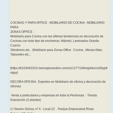
COCINAS Y PARA OFFICE - MOBILIARIO DE COCINA - MOBILIARIO
PARA
ZONAS OFFICE :
Mobiliario para Cocina con las últimas tendencias en decoración de
Cocinas con todo tipo de encimeras: Mármol, Laminados Granito
Cuarzo
Silestones etc.. ,Mobiliario para Zonas Office : Cocina , Mesas Altas,
Taburetes etc...
[https://tr103463315.mensajesolution.com/c/z127710/kmgrbks1/vt3lyp8
mjpy]
DECORA OFICINA . Expertos en Mobiliario de oficina y decoración de
oficinas
Venta a particulares y empresas en toda la Península. - Tienda
Exposición (2 plantas)
C/ Severo Ochoa, nº 4. Local 22 . Parque Empresarial Rivas