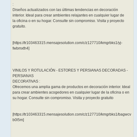
:
Diseños actualizados con las últimas tendencias en decoración
interior. Ideal para crear ambientes relajantes en cualquier lugar de
la oficina o en su hogar. Consulte sin compromiso. Visita y proyecto
gratuito.
[https://tr103463315.mensajesolution.com/c/z127710/kmgrbks1/yj-
fwbmxth4]
VINILOS Y ROTULACIÓN - ESTORES Y PERSIANAS DECORADAS -
PERSIANAS
DECORATIVAS :
Ofrecemos una amplia gama de productos en decoración interior. Ideal
para crear ambientes acogedores en cualquier lugar de la oficina o en
su hogar. Consulte sin compromiso. Visita y proyecto gratuito
[https://tr103463315.mensajesolution.com/c/z127710/kmgrbks1/bagwcv
b0l5m]