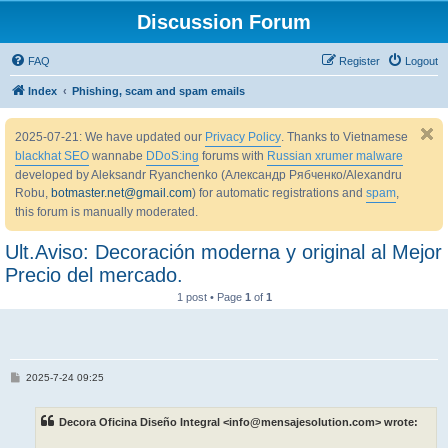
Discussion Forum
FAQ
Register
Logout
Index
Phishing, scam and spam emails
2025-07-21: We have updated our
Privacy Policy
. Thanks to Vietnamese
blackhat SEO
wannabe
DDoS:ing
forums with
Russian xrumer malware
developed by Aleksandr Ryanchenko (Александр Рябченко/Alexandru
Robu,
botmaster.net@gmail.com
) for automatic registrations and
spam
,
this forum is manually moderated.
Ult.Aviso: Decoración moderna y original al Mejor
Precio del mercado.
1 post • Page
1
of
1
P
2025-7-24 09:25
o
s
t
Decora Oficina Diseño Integral <info@mensajesolution.com> wrote: