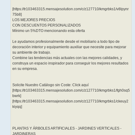
[https://tr103463315.mensajesolution.com/c/z127710/kmgrbks1/v8lpynr
75b8]
LOS MEJORES PRECIOS
CON DESCUENTOS PERSONALIZADOS
Mínimo un 5%DTO mencionando esta oferta
Le ayudamos profesionalmente desde el mobiliario a todo tipo de
decoración interior y equipamiento auxiliar que necesite para mejorar
su ambiente de trabajo.
Combine las tendencias más actuales con las mejores calidades, y
construya un espacio inspirador para conseguir los mejores resultados
en su empresa.
Solicite Nuestro Catálogo sin Coste: Click aquí
[https://tr103463315.mensajesolution.com/c/z127710/kmgrbks1/fgh0sq5
bwrk]
[https://tr103463315.mensajesolution.com/c/z127710/kmgrbks1/ckeuy2
kiyqq]
PLANTAS Y ÁRBOLES ARTIFICIALES - JARDINES VERTICALES -
JARDINERAS