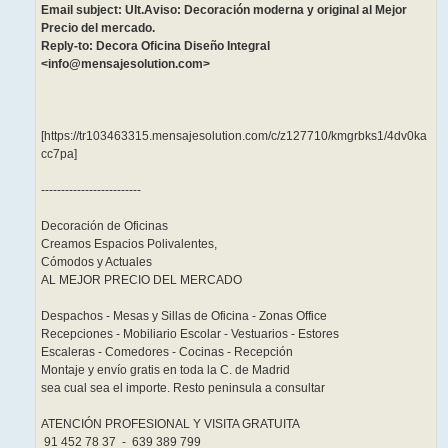
Email subject: Ult.Aviso: Decoración moderna y original al Mejor
Precio del mercado.
Reply-to: Decora Oficina Diseño Integral
<info@mensajesolution.com>
[https://tr103463315.mensajesolution.com/c/z127710/kmgrbks1/4dv0ka
cc7pa]
-------------------------
Decoración de Oficinas
Creamos Espacios Polivalentes,
Cómodos y Actuales
AL MEJOR PRECIO DEL MERCADO
Despachos - Mesas y Sillas de Oficina - Zonas Office
Recepciones - Mobiliario Escolar - Vestuarios - Estores
Escaleras - Comedores - Cocinas - Recepción
Montaje y envío gratis en toda la C. de Madrid
sea cual sea el importe. Resto peninsula a consultar
ATENCIÓN PROFESIONAL Y VISITA GRATUITA
91 452 78 37 - 639 389 799