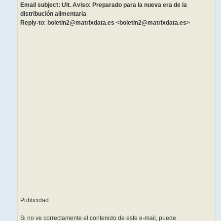
Email subject: Ult. Aviso: Preparado para la nueva era de la
distribución alimentaria
Reply-to: boletin2@matrixdata.es <boletin2@matrixdata.es>
͏ ‌ ­ ͏ ‌ ­ ͏ ‌ ­ ͏ ‌ ­ ͏
‌ ­ ͏ ‌ ­ ͏ ‌ ­ ͏ ‌ ­͏ ‌
­ ͏ ‌ ­ ͏ ‌ ­ ͏ ‌ ­ ͏ ‌
­ ͏ ‌ ­ ͏ ‌ ­ ͏ ‌ ­͏ ‌
­ ͏ ‌ ­ ͏ ‌ ­ ͏ ‌ ­ ͏ ‌ ­
͏ ‌ ­ ͏ ‌ ­ ͏ ‌ ­͏ ‌ ­ ͏
‌ ­ ͏ ‌ ­ ͏ ‌ ­ ͏ ‌ ­ ͏
‌ ­ ͏ ‌ ­ ͏ ‌ ­͏ ‌ ­ ͏ ‌
­ ͏ ‌ ­ ͏ ‌ ­ ͏ ‌ ­ ͏ ‌
­ ͏ ‌ ­ ͏ ‌ ­͏ ‌ ­ ͏ ‌
­ ͏ ‌ ­ ͏ ‌ ­ ͏ ‌ ­ ͏ ‌ ­
͏ ‌ ­ ͏ ‌ ­͏ ‌ ­ ͏ ‌ ­ ͏
‌ ­ ͏ ‌ ­ ͏ ‌ ­ ͏ ‌ ­ ͏
‌ ­ ͏ ‌ ­͏ ‌ ­ ͏ ‌ ­ ͏ ‌
­ ͏ ‌ ­ ͏ ‌ ­ ͏ ‌ ­ ͏ ‌
­ ͏ ‌ ­
Publicidad
Si no ve correctamente el contenido de este e-mail, puede