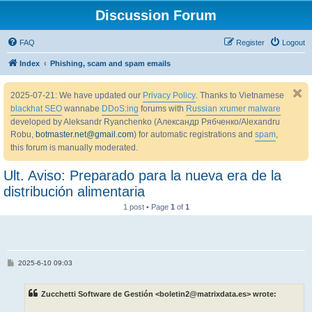
Discussion Forum
FAQ
Register
Logout
Index
Phishing, scam and spam emails
2025-07-21: We have updated our
Privacy Policy
. Thanks to Vietnamese
blackhat SEO
wannabe
DDoS:ing
forums with
Russian xrumer malware
developed by Aleksandr Ryanchenko (Александр Рябченко/Alexandru
Robu,
botmaster.net@gmail.com
) for automatic registrations and
spam
,
this forum is manually moderated.
Ult. Aviso: Preparado para la nueva era de la
distribución alimentaria
1 post • Page
1
of
1
P
2025-6-10 09:03
o
s
t
Zucchetti Software de Gestión <boletin2@matrixdata.es> wrote: