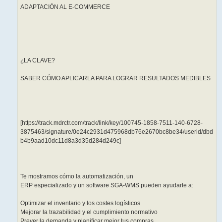
ADAPTACIÓN AL E-COMMERCE
¿LA CLAVE?
SABER CÓMO APLICARLA PARA LOGRAR RESULTADOS MEDIBLES
[https://track.mdrctr.com/track/link/key/100745-1858-7511-140-6728-
3875463/signature/0e24c2931d475968db76e2670bc8be34/userid/dbd
b4b9aad10dc11d8a3d35d284d249c]
Te mostramos cómo la automatización, un
ERP especializado y un software SGA-WMS pueden ayudarte a:
Optimizar el inventario y los costes logísticos
Mejorar la trazabilidad y el cumplimiento normativo
Prever la demanda y planificar mejor tus compras