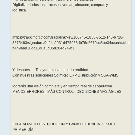
Digitalizar todos los procesos: ventas, almacén, compras y
logística
[https://track.mdrctr.com/track/link/key/100745-1858-7512-140-6728-
3875463/signature/0e24c2931d475968db76e2670bc8be34/userid/dbd
b4b9aad10dc11d8a3d35d284d249c]
Y después… ¡Te ayudamos a hacerlo realidad
Con nuestras soluciones Solmicro ERP Distribución y SGA-WMS
lograrás una visión completa y en tiempo real de tu operativa
MENOS ERRORES | MÁS CONTROL | DECISIONES MÁS ÁGILES.
¡DIGITALIZA TU DISTRIBUCIÓN Y GANA EFICIENCIA DESDE EL
PRIMER DÍA!