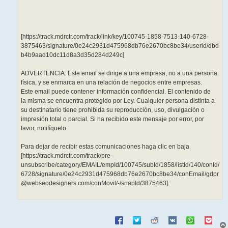
[https://track.mdrctr.com/track/link/key/100745-1858-7513-140-6728-
3875463/signature/0e24c2931d475968db76e2670bc8be34/userid/dbd
b4b9aad10dc11d8a3d35d284d249c]
ADVERTENCIA: Este email se dirige a una empresa, no a una persona
física, y se enmarca en una relación de negocios entre empresas.
Este email puede contener información confidencial. El contenido de
la misma se encuentra protegido por Ley. Cualquier persona distinta a
su destinatario tiene prohibida su reproducción, uso, divulgación o
impresión total o parcial. Si ha recibido este mensaje por error, por
favor, notifíquelo.
Para dejar de recibir estas comunicaciones haga clic en baja
[https://track.mdrctr.com/track/pre-
unsubscribe/category/EMAIL/empId/100745/subId/1858/listId/140/conId/
6728/signature/0e24c2931d475968db76e2670bc8be34/conEmail/gdpr
@webseodesigners.com/conMovil/-/snapId/3875463].