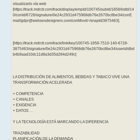
visualizarlo vía web
[https://track.mdrctr.com/track/display/empId/100745/subId/1858/listId/14
0/conId/6728/signature/0e24c2931d475968db76e2670bc8be34/conE
mail/gdpr@webseodesigners.com/conMovil/-/snapId/3875463].
[https://track.mdrctr.com/track/link/key/100745-1858-7510-140-6728-
3875463/signature/0e24c2931d475968db76e2670bc8be34/userid/dbd
b4b9aad10dc11d8a3d35d284d249c]
LA DISTRIBUCIÓN DE ALIMENTOS, BEBIDAS Y TABACO VIVE UNA
TRANSFORMACIÓN ACELERADA
+ COMPETENCIA
+ CANALES
+ EXIGENCIA
+ DATOS …
Y LA TECNOLOGÍA ESTÁ MARCANDO LA DIFERENCIA
TRAZABILIDAD
PLANIFICACIÓN DE LA DEMANDA