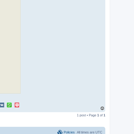
T
o
1 post • Page
1
of
1
p
Policies
All times are
UTC