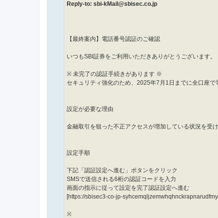
Reply-to: sbi-kMail@sbisec.co.jp
【最終案内】電話番号認証のご確認
いつもSBI証券をご利用いただきありがとうございます。
※ 未完了の認証手続きがあります ※
セキュリティ強化のため、2025年7月1日までに全口座
設定が必要な理由
金融取引を狙った不正アクセスが増加している状況を受
設定手順
下記「認証設定へ進む」ボタンをクリック
SMSで送信される6桁の認証コードを入力
画面の指示に従って設定を完了認証設定へ進む
[https://sbisec3-co-jp-syhcemqljzemwhqhnckrapnarudf
※