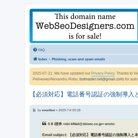
FAQ
Index
Phishing, scam and spam emails
2025-07-21: We have updated our
Privacy Policy
. Thanks to 
Рябченко/Alexandru Robu,
botmaster.net@gmail.com
) for aut
【必須対応】電話番号認証の強制導入と本人
P
by
emailbot
»
2025-7-9 05:26
o
s
t
S B l證券 <sbi-kMail@sbisec.co.jp> wrote:
Email subject: 【必須対応】電話番号認証の強制導入と本