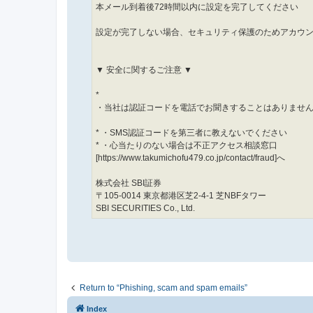
本メール到着後72時間以内に設定を完了してください
設定が完了しない場合、セキュリティ保護のためアカウ
▼ 安全に関するご注意 ▼
*
・当社は認証コードを電話でお聞きすることはありませ
* ・SMS認証コードを第三者に教えないでください
* ・心当たりのない場合は不正アクセス相談窓口
[https://www.takumichofu479.co.jp/contact/fraud]へ
株式会社 SBI証券
〒105-0014 東京都港区芝2-4-1 芝NBFタワー
SBI SECURITIES Co., Ltd.
Return to “Phishing, scam and spam emails”
Index