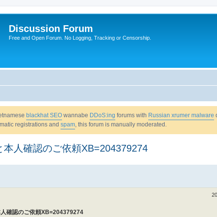
Discussion Forum
Free and Open Forum. No Logging, Tracking or Censorship.
Vietnamese
blackhat SEO
wannabe
DDoS:ing
forums with
Russian xrumer malware
omatic registrations and
spam
, this forum is manually moderated.
確認のご依頼XB=204379274
20
人確認のご依頼XB=204379274