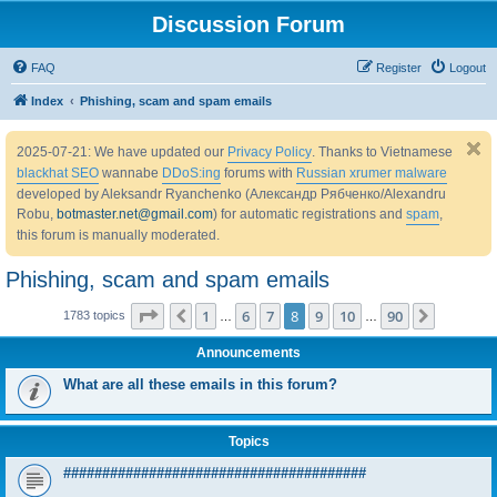
Discussion Forum
FAQ
Register
Logout
Index
Phishing, scam and spam emails
2025-07-21: We have updated our
Privacy Policy
. Thanks to Vietnamese
blackhat SEO
wannabe
DDoS:ing
forums with
Russian xrumer malware
developed by Aleksandr Ryanchenko (Александр Рябченко/Alexandru
Robu,
botmaster.net@gmail.com
) for automatic registrations and
spam
,
this forum is manually moderated.
Phishing, scam and spam emails
Page
8
of
90
1
6
7
8
9
10
90
Previous
Next
1783 topics
…
…
Announcements
What are all these emails in this forum?
Topics
#######################################